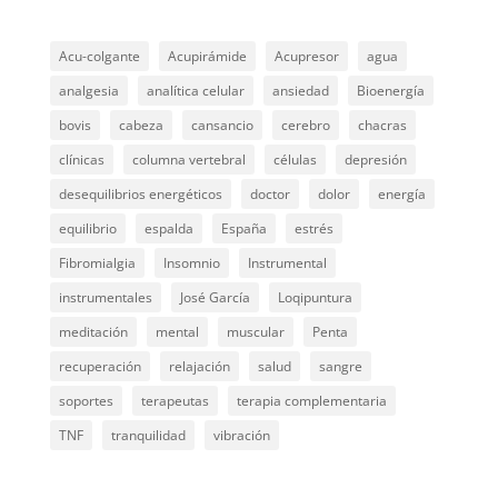
Acu-colgante
Acupirámide
Acupresor
agua
analgesia
analítica celular
ansiedad
Bioenergía
bovis
cabeza
cansancio
cerebro
chacras
clínicas
columna vertebral
células
depresión
desequilibrios energéticos
doctor
dolor
energía
equilibrio
espalda
España
estrés
Fibromialgia
Insomnio
Instrumental
instrumentales
José García
Loqipuntura
meditación
mental
muscular
Penta
recuperación
relajación
salud
sangre
soportes
terapeutas
terapia complementaria
TNF
tranquilidad
vibración