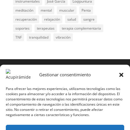
instrumentales
José García
Loqipuntura
meditación
mental
muscular
Penta
recuperación
relajación
salud
sangre
soportes
terapeutas
terapia complementaria
TNF
tranquilidad
vibración
COPYRIGHT © 2025 | Todos los derechos
reservados
Gestionar consentimiento
Para copiar y reproducir públicamente cualquiera de
estas páginas o parte de ellas, necesita pedir
Para ofrecer las mejores experiencias, utilizamos tecnologías como las
cookies para almacenar y/o acceder a la información del dispositivo. El
autorización por escrito a Mario Gil Sánchez.
consentimiento de estas tecnologías nos permitirá procesar datos como
el comportamiento de navegación o las identificaciones únicas en este
Todos los instrumentales están PATENTADOS.
sitio. No consentir o retirar el consentimiento, puede afectar
negativamente a ciertas características y funciones.
Web inaugurada en 2002 (última actualización en
2025).