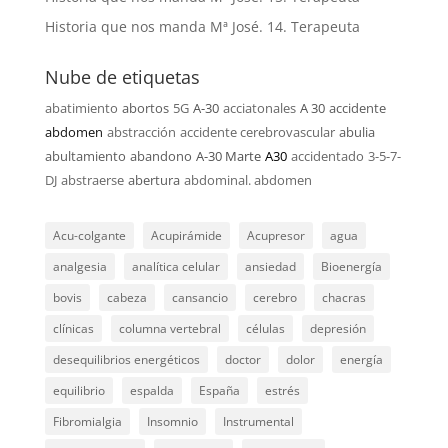
Historia que nos manda Mª José. 14. Terapeuta
Nube de etiquetas
abatimiento
abortos
5G
A-30
acciatonales
A 30
accidente
abdomen
abstracción
accidente cerebrovascular
abulia
abultamiento
abandono
A-30 Marte
A30
accidentado
3-5-7-
DJ
abstraerse
abertura
abdominal. abdomen
Acu-colgante
Acupirámide
Acupresor
agua
analgesia
analítica celular
ansiedad
Bioenergía
bovis
cabeza
cansancio
cerebro
chacras
clínicas
columna vertebral
células
depresión
desequilibrios energéticos
doctor
dolor
energía
equilibrio
espalda
España
estrés
Fibromialgia
Insomnio
Instrumental