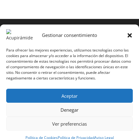
COPYRIGHT © 2025 | Todos los derechos
reservados
Gestionar consentimiento
Para copiar y reproducir públicamente cualquiera de
estas páginas o parte de ellas, necesita pedir
Para ofrecer las mejores experiencias, utilizamos tecnologías como las
cookies para almacenar y/o acceder a la información del dispositivo. El
autorización por escrito a Mario Gil Sánchez.
consentimiento de estas tecnologías nos permitirá procesar datos como
el comportamiento de navegación o las identificaciones únicas en este
Todos los instrumentales están PATENTADOS.
sitio. No consentir o retirar el consentimiento, puede afectar
negativamente a ciertas características y funciones.
Web inaugurada en 2002 (última actualización en
2025).
Aceptar
Aviso Legal
|
Política de Privacidad
|
Política de
Cookies
|
Términos y Condiciones
Denegar
Ver preferencias
Política de Cookies
Política de Privacidad
Aviso Legal