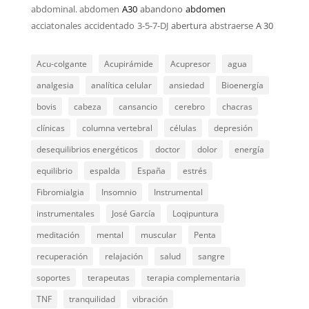
abdominal. abdomen
A30
abandono
abdomen
acciatonales
accidentado
3-5-7-DJ
abertura
abstraerse
A 30
Acu-colgante
Acupirámide
Acupresor
agua
analgesia
analítica celular
ansiedad
Bioenergía
bovis
cabeza
cansancio
cerebro
chacras
clínicas
columna vertebral
células
depresión
desequilibrios energéticos
doctor
dolor
energía
equilibrio
espalda
España
estrés
Fibromialgia
Insomnio
Instrumental
instrumentales
José García
Loqipuntura
meditación
mental
muscular
Penta
recuperación
relajación
salud
sangre
soportes
terapeutas
terapia complementaria
TNF
tranquilidad
vibración