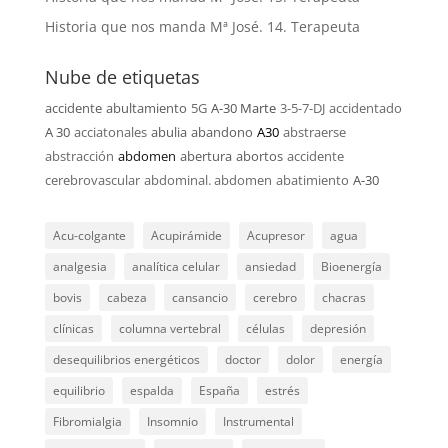
Historia que nos manda Mª José. 14. Terapeuta
Nube de etiquetas
accidente
abultamiento
5G
A-30 Marte
3-5-7-DJ
accidentado
A 30
acciatonales
abulia
abandono
A30
abstraerse
abstracción
abdomen
abertura
abortos
accidente
cerebrovascular
abdominal. abdomen
abatimiento
A-30
Acu-colgante
Acupirámide
Acupresor
agua
analgesia
analítica celular
ansiedad
Bioenergía
bovis
cabeza
cansancio
cerebro
chacras
clínicas
columna vertebral
células
depresión
desequilibrios energéticos
doctor
dolor
energía
equilibrio
espalda
España
estrés
Fibromialgia
Insomnio
Instrumental