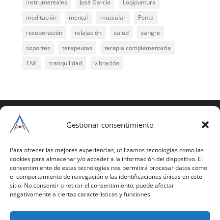
instrumentales
José García
Loqipuntura
meditación
mental
muscular
Penta
recuperación
relajación
salud
sangre
soportes
terapeutas
terapia complementaria
TNF
tranquilidad
vibración
COPYRIGHT © 2025 | Todos los derechos
reservados
Gestionar consentimiento
Para copiar y reproducir públicamente cualquiera de
estas páginas o parte de ellas, necesita pedir
Para ofrecer las mejores experiencias, utilizamos tecnologías como las
cookies para almacenar y/o acceder a la información del dispositivo. El
autorización por escrito a Mario Gil Sánchez.
consentimiento de estas tecnologías nos permitirá procesar datos como
el comportamiento de navegación o las identificaciones únicas en este
Todos los instrumentales están PATENTADOS.
sitio. No consentir o retirar el consentimiento, puede afectar
negativamente a ciertas características y funciones.
Web inaugurada en 2002 (última actualización en
2025).