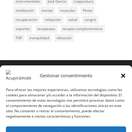
instrumentales
José García
Loqipuntura
meditación
mental
muscular
Penta
recuperación
relajación
salud
sangre
soportes
terapeutas
terapia complementaria
TNF
tranquilidad
vibración
COPYRIGHT © 2025 | Todos los derechos
reservados
Gestionar consentimiento
Para copiar y reproducir públicamente cualquiera de
estas páginas o parte de ellas, necesita pedir
Para ofrecer las mejores experiencias, utilizamos tecnologías como las
cookies para almacenar y/o acceder a la información del dispositivo. El
autorización por escrito a Mario Gil Sánchez.
consentimiento de estas tecnologías nos permitirá procesar datos como
el comportamiento de navegación o las identificaciones únicas en este
Todos los instrumentales están PATENTADOS.
sitio. No consentir o retirar el consentimiento, puede afectar
negativamente a ciertas características y funciones.
Web inaugurada en 2002 (última actualización en
2025).