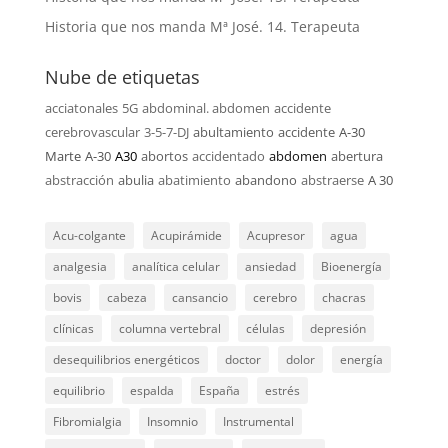
Historia que nos manda Mª José. 14. Terapeuta
Nube de etiquetas
acciatonales
5G
abdominal. abdomen
accidente
cerebrovascular
3-5-7-DJ
abultamiento
accidente
A-30
Marte
A-30
A30
abortos
accidentado
abdomen
abertura
abstracción
abulia
abatimiento
abandono
abstraerse
A 30
Acu-colgante
Acupirámide
Acupresor
agua
analgesia
analítica celular
ansiedad
Bioenergía
bovis
cabeza
cansancio
cerebro
chacras
clínicas
columna vertebral
células
depresión
desequilibrios energéticos
doctor
dolor
energía
equilibrio
espalda
España
estrés
Fibromialgia
Insomnio
Instrumental