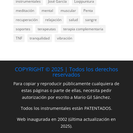
instrumentales
José García
Loqipuntura
meditación
mental
muscular
Penta
recuperación
relajación
salud
sangre
soportes
terapeutas
terapia complementaria
TNF
tranquilidad
vibración
COPYRIGHT © 2025 | Todos los derechos
reservados
Para copiar y reproducir públicamente cualquiera de
estas páginas o parte de ellas, necesita pedir
autorización por escrito a Mario Gil Sánchez.
Todos los instrumentales están PATENTADOS.
Web inaugurada en 2002 (última actualización en
2025).