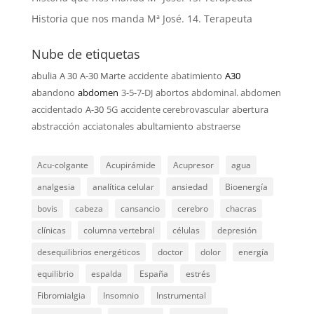
Historia que nos manda Mª José. 14. Terapeuta
Nube de etiquetas
abulia
A 30
A-30 Marte
accidente
abatimiento
A30
abandono
abdomen
3-5-7-DJ
abortos
abdominal. abdomen
accidentado
A-30
5G
accidente cerebrovascular
abertura
abstracción
acciatonales
abultamiento
abstraerse
Acu-colgante
Acupirámide
Acupresor
agua
analgesia
analítica celular
ansiedad
Bioenergía
bovis
cabeza
cansancio
cerebro
chacras
clínicas
columna vertebral
células
depresión
desequilibrios energéticos
doctor
dolor
energía
equilibrio
espalda
España
estrés
Fibromialgia
Insomnio
Instrumental