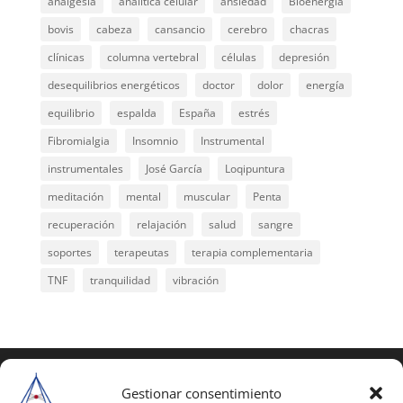
analgesia
analítica celular
ansiedad
Bioenergía
bovis
cabeza
cansancio
cerebro
chacras
clínicas
columna vertebral
células
depresión
desequilibrios energéticos
doctor
dolor
energía
equilibrio
espalda
España
estrés
Fibromialgia
Insomnio
Instrumental
instrumentales
José García
Loqipuntura
meditación
mental
muscular
Penta
recuperación
relajación
salud
sangre
soportes
terapeutas
terapia complementaria
TNF
tranquilidad
vibración
COPYRIGHT © 2025 | Todos los derechos
reservados
Gestionar consentimiento