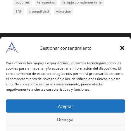
soportes
terapeutas
terapia complementaria
TNF
tranquilidad
vibración
COPYRIGHT © 2025 | Todos los derechos
reservados
Gestionar consentimiento
Para copiar y reproducir públicamente cualquiera de
estas páginas o parte de ellas, necesita pedir
Para ofrecer las mejores experiencias, utilizamos tecnologías como las
cookies para almacenar y/o acceder a la información del dispositivo. El
autorización por escrito a Mario Gil Sánchez.
consentimiento de estas tecnologías nos permitirá procesar datos como
el comportamiento de navegación o las identificaciones únicas en este
Todos los instrumentales están PATENTADOS.
sitio. No consentir o retirar el consentimiento, puede afectar
negativamente a ciertas características y funciones.
Web inaugurada en 2002 (última actualización en
2025).
Aceptar
Aviso Legal
|
Política de Privacidad
|
Política de
Cookies
|
Términos y Condiciones
Denegar