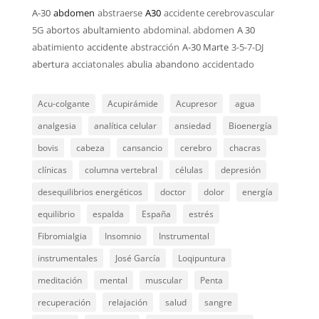
A-30
abdomen
abstraerse
A30
accidente cerebrovascular
5G
abortos
abultamiento
abdominal. abdomen
A 30
abatimiento
accidente
abstracción
A-30 Marte
3-5-7-DJ
abertura
acciatonales
abulia
abandono
accidentado
Acu-colgante
Acupirámide
Acupresor
agua
analgesia
analítica celular
ansiedad
Bioenergía
bovis
cabeza
cansancio
cerebro
chacras
clínicas
columna vertebral
células
depresión
desequilibrios energéticos
doctor
dolor
energía
equilibrio
espalda
España
estrés
Fibromialgia
Insomnio
Instrumental
instrumentales
José García
Loqipuntura
meditación
mental
muscular
Penta
recuperación
relajación
salud
sangre