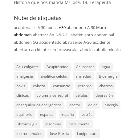
Historia que nos manda Mª José. 14. Terapeuta
Nube de etiquetas
acciatonales
A 30
abulia
A30
abandono
A-30 Marte
abdomen
abstracción
3-5-7-DJ
abatimiento
abdominal.
abdomen
5G
accidentado
abstraerse
A-30
accidente
abertura
accidente cerebrovascular
abortos
abultamiento
Acu-colgante
Acupirámide
Acupresor
agua
analgesia
analítica celular
ansiedad
Bioenergía
bovis
cabeza
cansancio
cerebro
chacras
clínicas
columna vertebral
células
depresión
desequilibrios energéticos
doctor
dolor
energía
equilibrio
espalda
España
estrés
Fibromialgia
Insomnio
Instrumental
instrumentales
José García
Loqipuntura