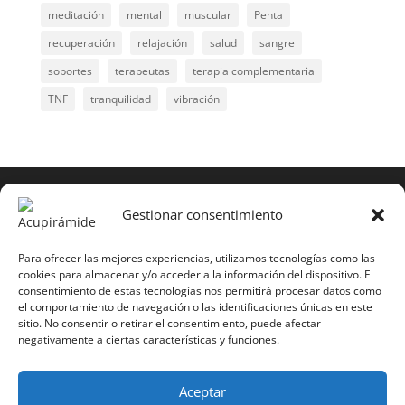
meditación
mental
muscular
Penta
recuperación
relajación
salud
sangre
soportes
terapeutas
terapia complementaria
TNF
tranquilidad
vibración
COPYRIGHT © 2025 | Todos los derechos
reservados
Gestionar consentimiento
Para copiar y reproducir públicamente cualquiera de
estas páginas o parte de ellas, necesita pedir
Para ofrecer las mejores experiencias, utilizamos tecnologías como las
cookies para almacenar y/o acceder a la información del dispositivo. El
autorización por escrito a Mario Gil Sánchez.
consentimiento de estas tecnologías nos permitirá procesar datos como
el comportamiento de navegación o las identificaciones únicas en este
Todos los instrumentales están PATENTADOS.
sitio. No consentir o retirar el consentimiento, puede afectar
negativamente a ciertas características y funciones.
Web inaugurada en 2002 (última actualización en
2025).
Aceptar
Aviso Legal
|
Política de Privacidad
|
Política de