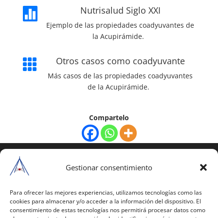
Nutrisalud Siglo XXI

Ejemplo de las propiedades coadyuvantes de
la Acupirámide.
Otros casos como coadyuvante

Más casos de las propiedades coadyuvantes
de la Acupirámide.
Compartelo
COPYRIGHT © 2025 | Todos los derechos
reservados
Gestionar consentimiento
Para copiar y reproducir públicamente cualquiera de
estas páginas o parte de ellas, necesita pedir
Para ofrecer las mejores experiencias, utilizamos tecnologías como las
cookies para almacenar y/o acceder a la información del dispositivo. El
autorización por escrito a Mario Gil Sánchez.
consentimiento de estas tecnologías nos permitirá procesar datos como