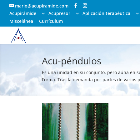
mario@acupiramide.com
Acupirámide
Acupresor
Aplicación terapéutica
Miscelánea
Currículum
Acu-péndulos
Es una unidad en su conjunto, pero aúna en su
Forma. Tras la demanda por partes de varios p