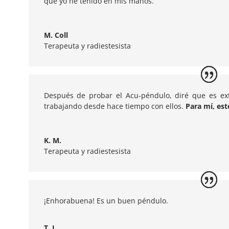
que yo he tenido en mis manos.
M. Coll
Terapeuta y radiestesista
Después de probar el Acu-péndulo, diré que es ex
trabajando desde hace tiempo con ellos.
Para mí, est
K. M.
Terapeuta y radiestesista
¡Enhorabuena! Es un buen péndulo.
T. L.