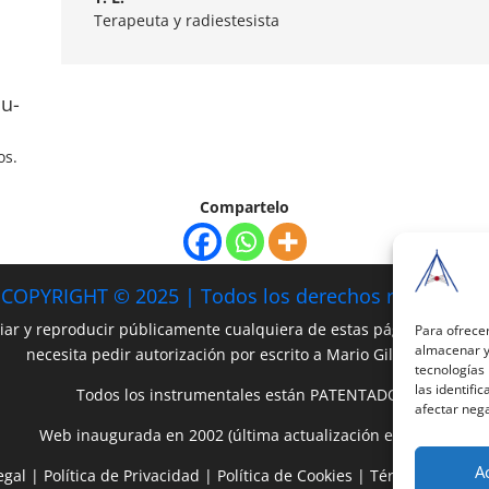
Terapeuta y radiestesista
cu-
os.
Compartelo
COPYRIGHT © 2025 | Todos los derechos reservados
iar y reproducir públicamente cualquiera de estas páginas o parte 
Para ofrecer
almacenar y/
necesita pedir autorización por escrito a Mario Gil Sánchez.
tecnologías
las identifi
Todos los instrumentales están PATENTADOS.
afectar nega
Web inaugurada en 2002 (última actualización en 2025).
A
egal
|
Política de Privacidad
|
Política de Cookies
|
Términos y Cond