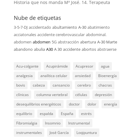
Historia que nos manda Mª José. 14. Terapeuta
Nube de etiquetas
3-5-7-DJ
accidentado
abultamiento
A-30
abatimiento
acciatonales
accidente cerebrovascular
abdominal.
abdomen
abdomen
5G
abstracción
abertura
A-30 Marte
abandono
abulia
A30
A 30
accidente
abortos
abstraerse
Acu-colgante
Acupirámide
Acupresor
agua
analgesia
analítica celular
ansiedad
Bioenergía
bovis
cabeza
cansancio
cerebro
chacras
clínicas
columna vertebral
células
depresión
desequilibrios energéticos
doctor
dolor
energía
equilibrio
espalda
España
estrés
Fibromialgia
Insomnio
Instrumental
instrumentales
José García
Loqipuntura