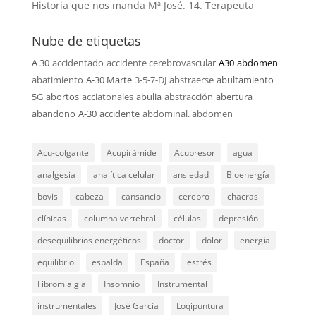
Historia que nos manda Mª José. 14. Terapeuta
Nube de etiquetas
A 30
accidentado
accidente cerebrovascular
A30
abdomen
abatimiento
A-30 Marte
3-5-7-DJ
abstraerse
abultamiento
5G
abortos
acciatonales
abulia
abstracción
abertura
abandono
A-30
accidente
abdominal. abdomen
Acu-colgante
Acupirámide
Acupresor
agua
analgesia
analítica celular
ansiedad
Bioenergía
bovis
cabeza
cansancio
cerebro
chacras
clínicas
columna vertebral
células
depresión
desequilibrios energéticos
doctor
dolor
energía
equilibrio
espalda
España
estrés
Fibromialgia
Insomnio
Instrumental
instrumentales
José García
Loqipuntura