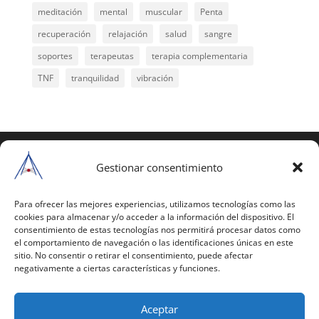
meditación
mental
muscular
Penta
recuperación
relajación
salud
sangre
soportes
terapeutas
terapia complementaria
TNF
tranquilidad
vibración
COPYRIGHT © 2025 | Todos los derechos
reservados
Gestionar consentimiento
Para copiar y reproducir públicamente cualquiera de
estas páginas o parte de ellas, necesita pedir
Para ofrecer las mejores experiencias, utilizamos tecnologías como las
cookies para almacenar y/o acceder a la información del dispositivo. El
autorización por escrito a Mario Gil Sánchez.
consentimiento de estas tecnologías nos permitirá procesar datos como
el comportamiento de navegación o las identificaciones únicas en este
Todos los instrumentales están PATENTADOS.
sitio. No consentir o retirar el consentimiento, puede afectar
negativamente a ciertas características y funciones.
Web inaugurada en 2002 (última actualización en
2025).
Aceptar
Aviso Legal
|
Política de Privacidad
|
Política de