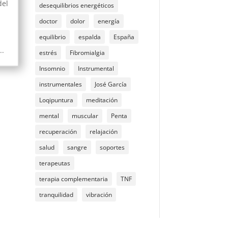
del
desequilibrios energéticos
doctor
dolor
energía
equilibrio
espalda
España
..
estrés
Fibromialgia
Insomnio
Instrumental
instrumentales
José García
Loqipuntura
meditación
mental
muscular
Penta
recuperación
relajación
salud
sangre
soportes
terapeutas
terapia complementaria
TNF
tranquilidad
vibración