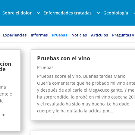
Sobre el dolor
Enfermedades tratadas
Geobiología
Experiencias
Informes
Pruebas
Noticias
Artículos
Preguntas y
Pruebas con el vino
cion
Pruebas
ide
Pruebas sobre el vino. Buenas tardes Mario:
Quería comentarte que he probado mi vino ant
una
y después de aplicarle el MegAcucolgante. Y me
ente e
ha sorprendido, lo probé en mi vino cosecha 20
de
y el resultado ha sido muy bueno. Le ha dado
cuerpo y le ha quitado la acidez por...
e mi