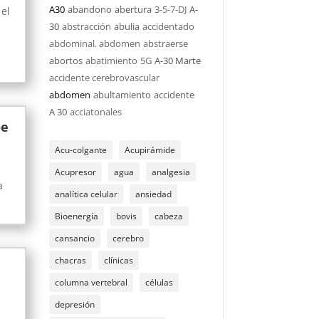
A30
abandono
abertura
3-5-7-DJ
A-
 el
30
abstracción
abulia
accidentado
abdominal. abdomen
abstraerse
abortos
abatimiento
5G
A-30 Marte
accidente cerebrovascular
abdomen
abultamiento
accidente
A 30
acciatonales
oe
Acu-colgante
Acupirámide
Acupresor
agua
analgesia
a
analítica celular
ansiedad
Bioenergía
bovis
cabeza
cansancio
cerebro
chacras
clínicas
columna vertebral
células
depresión