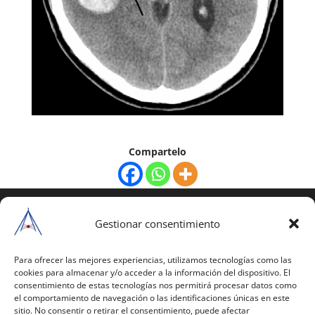
Compartelo
COPYRIGHT © 2025 | Todos los derechos
reservados
Gestionar consentimiento
Para copiar y reproducir públicamente cualquiera de
estas páginas o parte de ellas, necesita pedir
Para ofrecer las mejores experiencias, utilizamos tecnologías como las
cookies para almacenar y/o acceder a la información del dispositivo. El
autorización por escrito a Mario Gil Sánchez.
consentimiento de estas tecnologías nos permitirá procesar datos como
el comportamiento de navegación o las identificaciones únicas en este
Todos los instrumentales están PATENTADOS.
sitio. No consentir o retirar el consentimiento, puede afectar