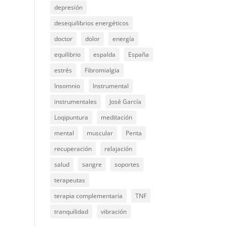
depresión
desequilibrios energéticos
doctor
dolor
energía
equilibrio
espalda
España
estrés
Fibromialgia
Insomnio
Instrumental
instrumentales
José García
Loqipuntura
meditación
mental
muscular
Penta
recuperación
relajación
salud
sangre
soportes
terapeutas
terapia complementaria
TNF
tranquilidad
vibración