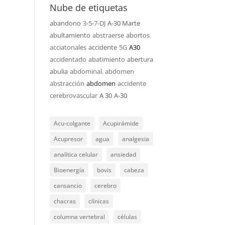
Nube de etiquetas
abandono
3-5-7-DJ
A-30 Marte
abultamiento
abstraerse
abortos
acciatonales
accidente
5G
A30
accidentado
abatimiento
abertura
abulia
abdominal. abdomen
abstracción
abdomen
accidente
cerebrovascular
A 30
A-30
Acu-colgante
Acupirámide
Acupresor
agua
analgesia
analítica celular
ansiedad
Bioenergía
bovis
cabeza
cansancio
cerebro
chacras
clínicas
columna vertebral
células