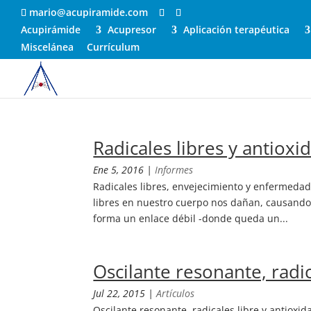
mario@acupiramide.com
Acupirámide
Acupresor
Aplicación terapéutica
Miscelánea
Currículum
Radicales libres y antioxi
Ene 5, 2016
|
Informes
Radicales libres, envejecimiento y enfermedad
libres en nuestro cuerpo nos dañan, causando
forma un enlace débil -donde queda un...
Oscilante resonante, radic
Jul 22, 2015
|
Artículos
Oscilante resonante, radicales libre y antioxi