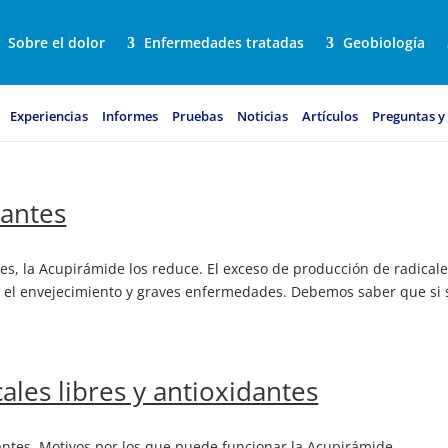
Sobre el dolor
Enfermedades tratadas
Geobiología
Experiencias
Informes
Pruebas
Noticias
Artículos
Preguntas y
dantes
es, la Acupirámide los reduce. El exceso de producción de radical
 el envejecimiento y graves enfermedades. Debemos saber que si 
ales libres y antioxidantes
dantes. Motivos por los que puede funcionar la Acupirámide