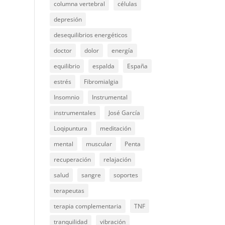
columna vertebral
células
depresión
desequilibrios energéticos
doctor
dolor
energía
equilibrio
espalda
España
estrés
Fibromialgia
Insomnio
Instrumental
instrumentales
José García
Loqipuntura
meditación
mental
muscular
Penta
recuperación
relajación
salud
sangre
soportes
terapeutas
terapia complementaria
TNF
tranquilidad
vibración