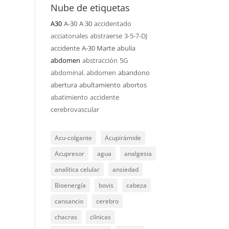
Nube de etiquetas
A30
A-30
A 30
accidentado
acciatonales
abstraerse
3-5-7-DJ
accidente
A-30 Marte
abulia
abdomen
abstracción
5G
abdominal. abdomen
abandono
abertura
abultamiento
abortos
abatimiento
accidente
cerebrovascular
Acu-colgante
Acupirámide
Acupresor
agua
analgesia
analítica celular
ansiedad
Bioenergía
bovis
cabeza
cansancio
cerebro
chacras
clínicas