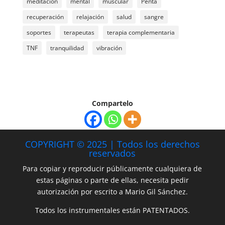
meditación
mental
muscular
Penta
recuperación
relajación
salud
sangre
soportes
terapeutas
terapia complementaria
TNF
tranquilidad
vibración
Compartelo
COPYRIGHT © 2025 | Todos los derechos
reservados
Para copiar y reproducir públicamente cualquiera de
estas páginas o parte de ellas, necesita pedir
autorización por escrito a Mario Gil Sánchez.
Todos los instrumentales están PATENTADOS.