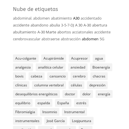
Nube de etiquetas
abdominal. abdomen
abatimiento
A30
accidentado
accidente
abandono
abulia
3-5-7-DJ
A 30
A-30
abertura
abultamiento
A-30 Marte
abortos
acciatonales
accidente
cerebrovascular
abstraerse
abstracción
abdomen
5G
Acu-colgante
Acupirámide
Acupresor
agua
analgesia
analítica celular
ansiedad
Bioenergía
bovis
cabeza
cansancio
cerebro
chacras
clínicas
columna vertebral
células
depresión
desequilibrios energéticos
doctor
dolor
energía
equilibrio
espalda
España
estrés
Fibromialgia
Insomnio
Instrumental
instrumentales
José García
Loqipuntura