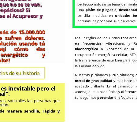
que no se te van,
perfeccionado su sistema de monta
opáticos? Si
una
pirámide plegable, desmontab
iza el Acupresor y
sencilla medidas en
unidades bo
antenas las podemos subir a varios 
ás de 15.000.000
 sufren dolores.
Las Energías de las Ondas Escalare
solución usando tú
en frecuencias, vibraciones y R
oqi cómo des
Bioenergético
o Biocampo de la pe
energético y
recuperación energética celular, ATP
lor!
la transferencia de esta Energía al 
la Calidad de Vida.
ios de su historia
Nuestras pirámides (Acupirámides) 
metal de gran calidad
y mediante un
acabado brillante. En el piramidón
r es inevitable pero el
antena, que le hace única y diferente
al”.
conseguimos
potencia
r el efecto de l
ares, son miles las personas que
ndan.
 de manera sencilla, rápida y