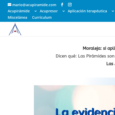
mario@acupiramide.com
Acupirámide
Acupresor
Aplicación terapéutica
Miscelánea
Currículum
Moraleja: si ap
Dicen qué: Las Pirámides son 
Las 