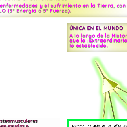
s enfermedades y el sufrimiento en la Tierra, con
ELO
(5ª Energía o 5ª Fuerza).
ÚNICA EN EL MUNDO
A lo largo de la Histo
que lo ¡Extraordinari
lo establecido.
osteomusculares
sean agudos o
Durante los
más de 35 años
que