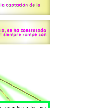
 la captación de la
ria, se ha constatado
o! siempre rompe con
 llevamos fabricándolas hemos