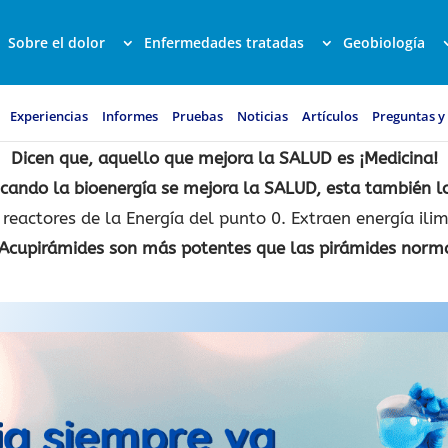
Sobre el dolor
Enfermedades tratadas
Geobiología
Experiencias
Informes
Pruebas
Noticias
Artículos
Preguntas y
Dicen que, aquello que mejora la SALUD es ¡Medicina!
licando la bioenergía se mejora la SALUD, esta también lo
reactores de la Energía del punto 0. Extraen energía ili
Acupirámides son más potentes que las pirámides norm