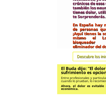
crónicos de esos 
también los neur
tienes dolor, util
te Sorprenderás.
En España hay m
de personas que
¡Aquí tienes la 
mismo el L
bloqueador 
eliminador del do
Descubre los inic
El Buda dijo: “El dolo
sufrimiento es opcion
Entre profesionales y particul
cuando lo prueban, lo recomie
Ahora, el dolor es evitable
económica.