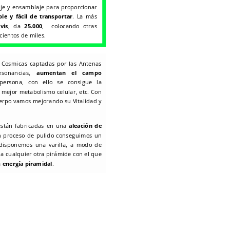
je y ensamblaje para proporcionar
le y fácil de transportar
.
La más
vis
, da
25.000
, colocando otras
cientos de miles.
s Cosmicas captadas por las Antenas
esonancias,
aumentan el
campo
rsona, con ello se consigue la
, mejor metabolismo celular, etc. Con
cuerpo vamos mejorando su Vitalidad y
están fabricadas en una
aleación de
 proceso de pulido conseguimos un
 disponemos una varilla, a modo de
 a cualquier otra pirámide con el que
a
energía piramidal
.