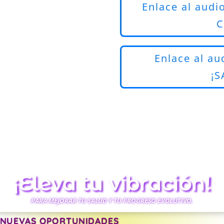
Enlace al audi
C
Enlace al au
¡
¡Eleva tu vibración!
PARA MEJORAR TU SALUD Y TU PROGRESO EVOLUTIVO.
 NUEVAS OPORTUNIDADES