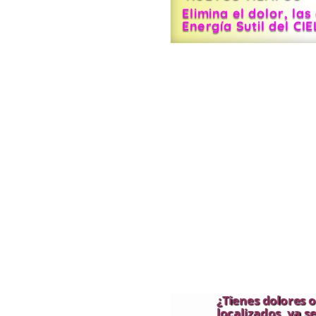
Elimina el dolor, la
Energía Sutil del CI
¿Tienes dolores 
localizados, ya 