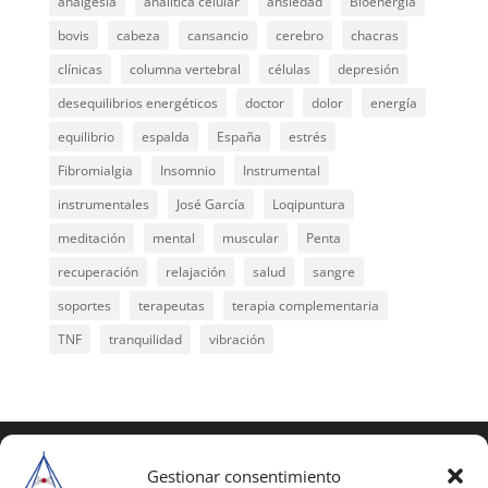
analgesia
analítica celular
ansiedad
Bioenergía
bovis
cabeza
cansancio
cerebro
chacras
clínicas
columna vertebral
células
depresión
desequilibrios energéticos
doctor
dolor
energía
equilibrio
espalda
España
estrés
Fibromialgia
Insomnio
Instrumental
instrumentales
José García
Loqipuntura
meditación
mental
muscular
Penta
recuperación
relajación
salud
sangre
soportes
terapeutas
terapia complementaria
TNF
tranquilidad
vibración
COPYRIGHT © 2025 | Todos los derechos
reservados
Gestionar consentimiento