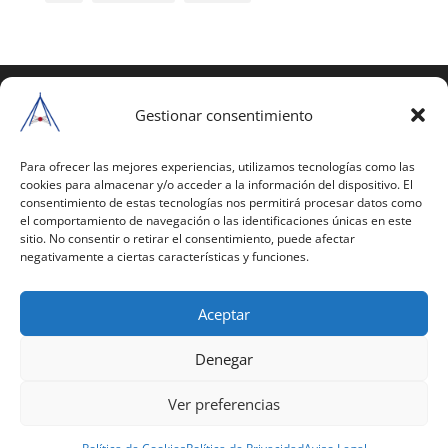
COPYRIGHT © 2025 | Todos los derechos
reservados
Gestionar consentimiento
Para copiar y reproducir públicamente cualquiera de
estas páginas o parte de ellas, necesita pedir
Para ofrecer las mejores experiencias, utilizamos tecnologías como las
cookies para almacenar y/o acceder a la información del dispositivo. El
autorización por escrito a Mario Gil Sánchez.
consentimiento de estas tecnologías nos permitirá procesar datos como
el comportamiento de navegación o las identificaciones únicas en este
Todos los instrumentales están PATENTADOS.
sitio. No consentir o retirar el consentimiento, puede afectar
negativamente a ciertas características y funciones.
Web inaugurada en 2002 (última actualización en
2025).
Aceptar
Aviso Legal
|
Política de Privacidad
|
Política de
Cookies
|
Términos y Condiciones
Denegar
Ver preferencias