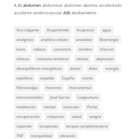
A 30
abdomen
abdominal. abdomen
abortos
accidentado
accidente cerebrovascular
A30
abultamiento
Acu-colgante
Acupirámide
Acupresor
agua
analgesia
analítica celular
ansiedad
Bioenergía
bovis
cabeza
cansancio
cerebro
chacras
clínicas
columna vertebral
células
depresión
desequilibrios energéticos
doctor
dolor
energía
equilibrio
espalda
España
estrés
Fibromialgia
Insomnio
Instrumental
instrumentales
José García
Loqipuntura
meditación
mental
muscular
Penta
recuperación
relajación
salud
sangre
soportes
terapeutas
terapia complementaria
TNF
tranquilidad
vibración