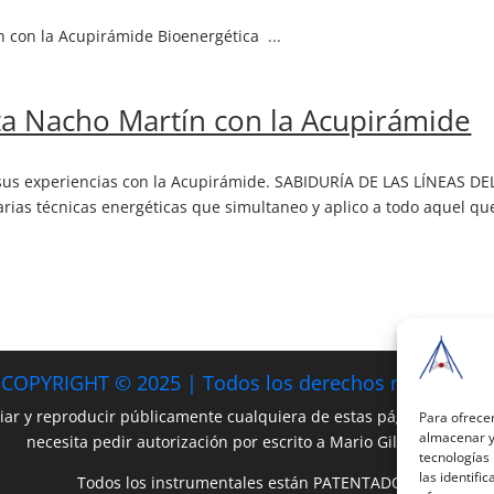
con la Acupirámide Bioenergética ...
ta Nacho Martín con la Acupirámide
sus experiencias con la Acupirámide. SABIDURÍA DE LAS LÍNEAS DE
ias técnicas ener­géticas que simultaneo y aplico a todo aquel q
COPYRIGHT © 2025 | Todos los derechos reservados
iar y reproducir públicamente cualquiera de estas páginas o parte 
Para ofrecer
almacenar y/
necesita pedir autorización por escrito a Mario Gil Sánchez.
tecnologías
las identifi
Todos los instrumentales están PATENTADOS.