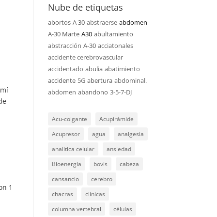
Nube de etiquetas
abortos
A 30
abstraerse
abdomen
A-30 Marte
A30
abultamiento
abstracción
A-30
acciatonales
accidente cerebrovascular
accidentado
abulia
abatimiento
accidente
5G
abertura
abdominal.
 mí
abdomen
abandono
3-5-7-DJ
de
Acu-colgante
Acupirámide
Acupresor
agua
analgesia
analítica celular
ansiedad
Bioenergía
bovis
cabeza
cansancio
cerebro
on 1
chacras
clínicas
columna vertebral
células