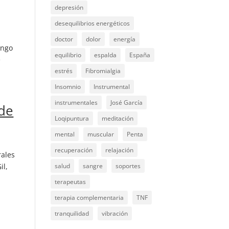
depresión
desequilibrios energéticos
doctor
dolor
energía
engo
equilibrio
espalda
España
e
estrés
Fibromialgia
Insomnio
Instrumental
instrumentales
José García
 de
Loqipuntura
meditación
mental
muscular
Penta
recuperación
relajación
rales
il,
salud
sangre
soportes
terapeutas
terapia complementaria
TNF
tranquilidad
vibración