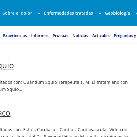
Sobre el dolor
Enfermedades tratadas
Geobiología
Experiencias
Informes
Pruebas
Noticias
Artículos
Preguntas y
quio
ultados con: Quántium Squio Terapeuta T. M. El tratamieno con
um Squio....
aco
ltados con: Estrés Cardiaco – Cardio – Cardiovascular Video de
 en la clínica del Dr. Raymond Hílu en Marbella. disminuye los