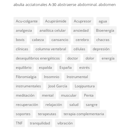
abulia
acciatonales
A-30
abstraerse
abdominal. abdomen
Acu-colgante
Acupirámide
Acupresor
agua
analgesia
analítica celular
ansiedad
Bioenergía
bovis
cabeza
cansancio
cerebro
chacras
clínicas
columna vertebral
células
depresión
desequilibrios energéticos
doctor
dolor
energía
equilibrio
espalda
España
estrés
Fibromialgia
Insomnio
Instrumental
instrumentales
José García
Loqipuntura
meditación
mental
muscular
Penta
recuperación
relajación
salud
sangre
soportes
terapeutas
terapia complementaria
TNF
tranquilidad
vibración