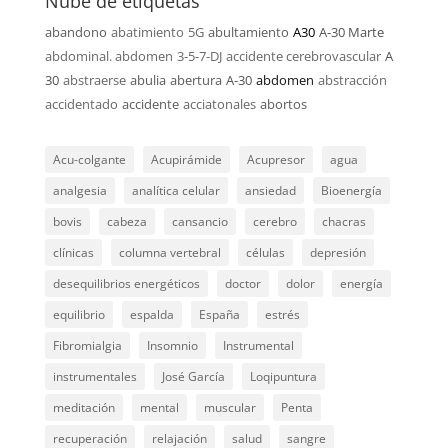
Nube de etiquetas
abandono
abatimiento
5G
abultamiento
A30
A-30 Marte
abdominal. abdomen
3-5-7-DJ
accidente cerebrovascular
A
30
abstraerse
abulia
abertura
A-30
abdomen
abstracción
accidentado
accidente
acciatonales
abortos
Acu-colgante
Acupirámide
Acupresor
agua
analgesia
analítica celular
ansiedad
Bioenergía
bovis
cabeza
cansancio
cerebro
chacras
clínicas
columna vertebral
células
depresión
desequilibrios energéticos
doctor
dolor
energía
equilibrio
espalda
España
estrés
Fibromialgia
Insomnio
Instrumental
instrumentales
José García
Loqipuntura
meditación
mental
muscular
Penta
recuperación
relajación
salud
sangre