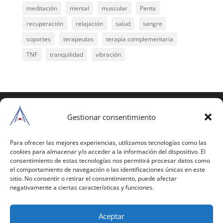
meditación
mental
muscular
Penta
recuperación
relajación
salud
sangre
soportes
terapeutas
terapia complementaria
TNF
tranquilidad
vibración
COPYRIGHT © 2025 | Todos los derechos
reservados
Gestionar consentimiento
Para copiar y reproducir públicamente cualquiera de
estas páginas o parte de ellas, necesita pedir
Para ofrecer las mejores experiencias, utilizamos tecnologías como las
cookies para almacenar y/o acceder a la información del dispositivo. El
autorización por escrito a Mario Gil Sánchez.
consentimiento de estas tecnologías nos permitirá procesar datos como
el comportamiento de navegación o las identificaciones únicas en este
Todos los instrumentales están PATENTADOS.
sitio. No consentir o retirar el consentimiento, puede afectar
negativamente a ciertas características y funciones.
Web inaugurada en 2002 (última actualización en
2025).
Aceptar
Aviso Legal
|
Política de Privacidad
|
Política de