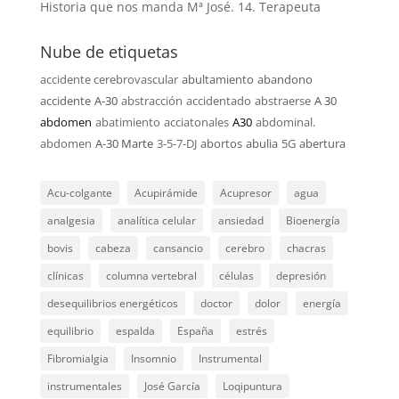
Historia que nos manda Mª José. 14. Terapeuta
Nube de etiquetas
accidente cerebrovascular
abultamiento
abandono
accidente
A-30
abstracción
accidentado
abstraerse
A 30
abdomen
abatimiento
acciatonales
A30
abdominal.
abdomen
A-30 Marte
3-5-7-DJ
abortos
abulia
5G
abertura
Acu-colgante
Acupirámide
Acupresor
agua
analgesia
analítica celular
ansiedad
Bioenergía
bovis
cabeza
cansancio
cerebro
chacras
clínicas
columna vertebral
células
depresión
desequilibrios energéticos
doctor
dolor
energía
equilibrio
espalda
España
estrés
Fibromialgia
Insomnio
Instrumental
instrumentales
José García
Loqipuntura