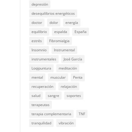
depresión
desequilibrios energéticos
doctor
dolor
energía
equilibrio
espalda
España
estrés
Fibromialgia
Insomnio
Instrumental
instrumentales
José García
Loqipuntura
meditación
mental
muscular
Penta
recuperación
relajación
salud
sangre
soportes
terapeutas
terapia complementaria
TNF
tranquilidad
vibración