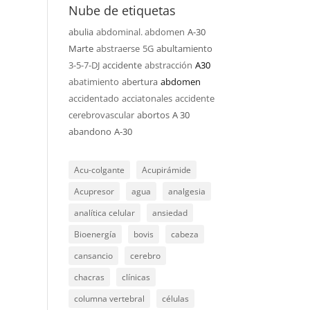
Nube de etiquetas
abulia
abdominal. abdomen
A-30
Marte
abstraerse
5G
abultamiento
3-5-7-DJ
accidente
abstracción
A30
abatimiento
abertura
abdomen
accidentado
acciatonales
accidente
cerebrovascular
abortos
A 30
abandono
A-30
Acu-colgante
Acupirámide
Acupresor
agua
analgesia
analítica celular
ansiedad
Bioenergía
bovis
cabeza
cansancio
cerebro
chacras
clínicas
columna vertebral
células