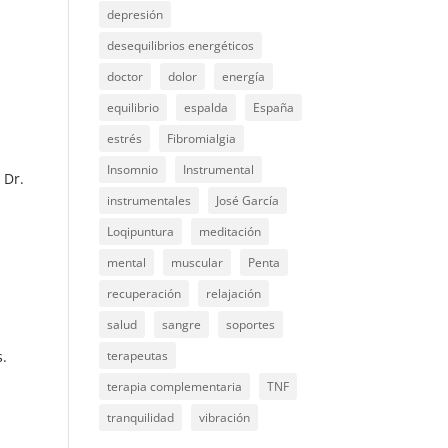
depresión
desequilibrios energéticos
doctor
dolor
energía
equilibrio
espalda
España
estrés
Fibromialgia
Insomnio
Instrumental
 Dr.
instrumentales
José García
Loqipuntura
meditación
mental
muscular
Penta
recuperación
relajación
salud
sangre
soportes
s.
terapeutas
terapia complementaria
TNF
tranquilidad
vibración