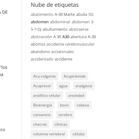
Nube de etiquetas
A DE
abatimiento
A-30 Marte
abulia
5G
abdomen
abdominal. abdomen
3-
5-7-DJ
abultamiento
abstraerse
abstracción
A 30
A30
abertura
A-30
abortos
accidente cerebrovascular
abandono
acciatonales
accidentado
accidente
“los
ma
Acu-colgante
Acupirámide
Acupresor
agua
analgesia
analítica celular
ansiedad
Bioenergía
bovis
cabeza
cansancio
cerebro
chacras
clínicas
dro
columna vertebral
células