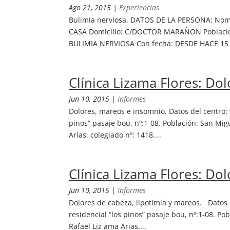
Ago 21, 2015
|
Experiencias
Bulimia nerviosa. DATOS DE LA PERSONA: Nomb
CASA Domicilio: C/DOCTOR MARAÑON Población
BULIMIA NERVIOSA Con fecha: DESDE HACE 15
Clínica Lizama Flores: Do
Jun 10, 2015
|
Informes
Dolores, mareos e insomnio. Datos del centro: “
pinos” pasaje bou, nº:1-08. Población: San Migu
Arias. colegiado nº: 1418....
Clínica Lizama Flores: Do
Jun 10, 2015
|
Informes
Dolores de cabeza, lipotimia y mareos. Datos d
residencial “los pinos” pasaje bou, nº:1-08. Pob
Rafael Liz ama Arias....