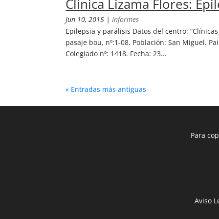
Clínica Lizama Flores: Epil
Jun 10, 2015
|
Informes
Epilepsia y parálisis Datos del centro: “Clínica
pasaje bou, nº:1-08. Población: San Miguel. País
Colegiado nº: 1418. Fecha: 23...
« Entradas más antiguas
Para cop
Aviso L