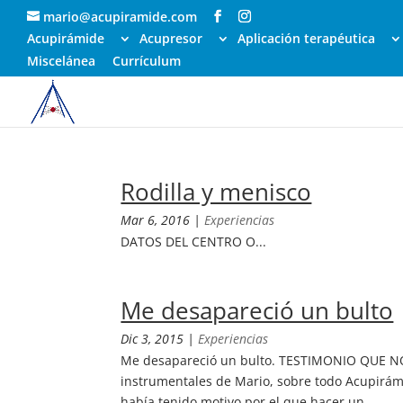
mario@acupiramide.com
Acupirámide
Acupresor
Aplicación terapéutica
Miscelánea
Currículum
Rodilla y menisco
Mar 6, 2016
|
Experiencias
DATOS DEL CENTRO O...
Me desapareció un bulto
Dic 3, 2015
|
Experiencias
Me desapareció un bulto. TESTIMONIO QUE N
instrumentales de Mario, sobre todo Acupirám
había tenido motivo por el que hacer un...