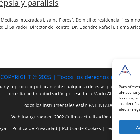
épsia y parálisis
s Médicas Integradas Lizama Flores”. Domicilio: residencial “los pino
: El Salvador. Director del centro: Dr. Lisandro Rafael Liz ama Aria
COPYRIGHT © 2025 | Todos los derechos reservados
iar y reproducir públicamente cualquiera de estas páginas o parte 
Para ofrecer
almacenar y/
necesita pedir autorización por escrito a Mario Gil Sánchez.
tecnologías
las identifi
Todos los instrumentales están PATENTADOS.
afectar nega
Web inaugurada en 2002 (última actualización en 2025).
A
egal
|
Política de Privacidad
|
Política de Cookies
|
Términos y Cond