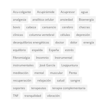
Acu-colgante
Acupirámide
Acupresor
agua
analgesia
analítica celular
ansiedad
Bioenergía
bovis
cabeza
cansancio
cerebro
chacras
clínicas
columna vertebral
células
depresión
desequilibrios energéticos
doctor
dolor
energía
equilibrio
espalda
España
estrés
Fibromialgia
Insomnio
Instrumental
instrumentales
José García
Loqipuntura
meditación
mental
muscular
Penta
recuperación
relajación
salud
sangre
soportes
terapeutas
terapia complementaria
TNF
tranquilidad
vibración