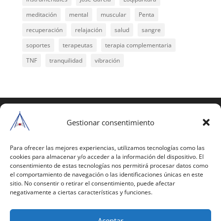
meditación
mental
muscular
Penta
recuperación
relajación
salud
sangre
soportes
terapeutas
terapia complementaria
TNF
tranquilidad
vibración
COPYRIGHT © 2025 | Todos los derechos
reservados
Gestionar consentimiento
Para copiar y reproducir públicamente cualquiera de
estas páginas o parte de ellas, necesita pedir
Para ofrecer las mejores experiencias, utilizamos tecnologías como las
cookies para almacenar y/o acceder a la información del dispositivo. El
autorización por escrito a Mario Gil Sánchez.
consentimiento de estas tecnologías nos permitirá procesar datos como
el comportamiento de navegación o las identificaciones únicas en este
Todos los instrumentales están PATENTADOS.
sitio. No consentir o retirar el consentimiento, puede afectar
negativamente a ciertas características y funciones.
Web inaugurada en 2002 (última actualización en
2025).
Aceptar