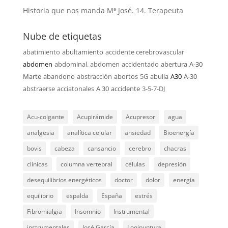
Historia que nos manda Mª José. 14. Terapeuta
Nube de etiquetas
abatimiento
abultamiento
accidente cerebrovascular
abdomen
abdominal. abdomen
accidentado
abertura
A-30
Marte
abandono
abstracción
abortos
5G
abulia
A30
A-30
abstraerse
acciatonales
A 30
accidente
3-5-7-DJ
Acu-colgante
Acupirámide
Acupresor
agua
analgesia
analítica celular
ansiedad
Bioenergía
bovis
cabeza
cansancio
cerebro
chacras
clínicas
columna vertebral
células
depresión
desequilibrios energéticos
doctor
dolor
energía
equilibrio
espalda
España
estrés
Fibromialgia
Insomnio
Instrumental
instrumentales
José García
Loqipuntura