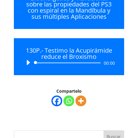
sobre las propiedades del PS3
con espiral en la Mandíbula y
sus múltiples Aplicaciones
130P.- Testimo la Acupirámide
reduce el Broxismo
Reproductor
00:00
de
audio
Compartelo