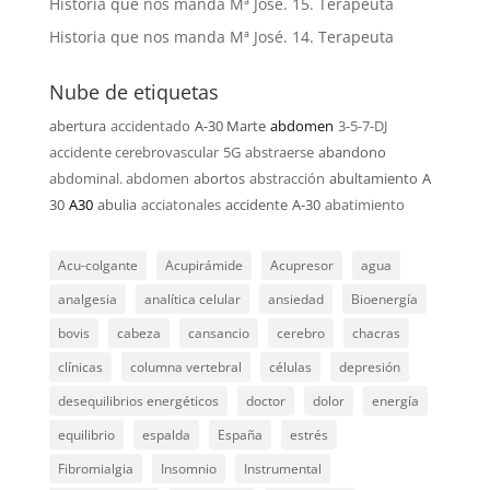
Historia que nos manda Mª José. 15. Terapeuta
Historia que nos manda Mª José. 14. Terapeuta
Nube de etiquetas
abertura
accidentado
A-30 Marte
abdomen
3-5-7-DJ
accidente cerebrovascular
5G
abstraerse
abandono
abdominal. abdomen
abortos
abstracción
abultamiento
A
30
A30
abulia
acciatonales
accidente
A-30
abatimiento
Acu-colgante
Acupirámide
Acupresor
agua
analgesia
analítica celular
ansiedad
Bioenergía
bovis
cabeza
cansancio
cerebro
chacras
clínicas
columna vertebral
células
depresión
desequilibrios energéticos
doctor
dolor
energía
equilibrio
espalda
España
estrés
Fibromialgia
Insomnio
Instrumental