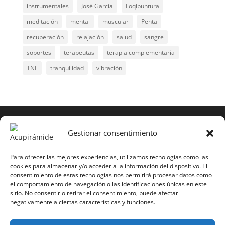
instrumentales
José García
Loqipuntura
meditación
mental
muscular
Penta
recuperación
relajación
salud
sangre
soportes
terapeutas
terapia complementaria
TNF
tranquilidad
vibración
COPYRIGHT © 2025 | Todos los derechos
reservados
Gestionar consentimiento
Para copiar y reproducir públicamente cualquiera de
estas páginas o parte de ellas, necesita pedir
Para ofrecer las mejores experiencias, utilizamos tecnologías como las
cookies para almacenar y/o acceder a la información del dispositivo. El
autorización por escrito a Mario Gil Sánchez.
consentimiento de estas tecnologías nos permitirá procesar datos como
el comportamiento de navegación o las identificaciones únicas en este
Todos los instrumentales están PATENTADOS.
sitio. No consentir o retirar el consentimiento, puede afectar
negativamente a ciertas características y funciones.
Web inaugurada en 2002 (última actualización en
2025).