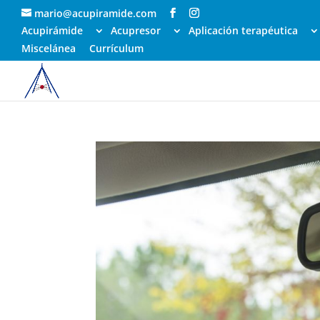
mario@acupiramide.com
Acupirámide
Acupresor
Aplicación terapéutica
Miscelánea
Currículum