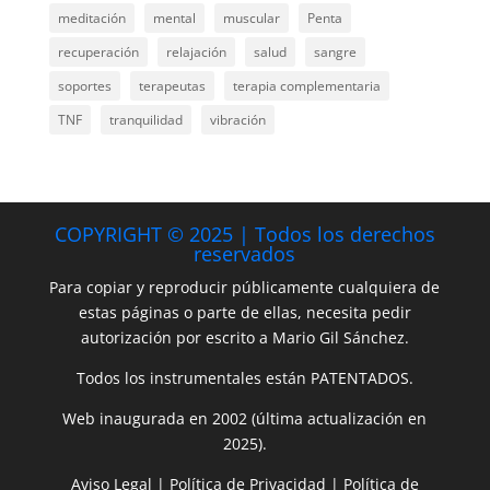
meditación
mental
muscular
Penta
recuperación
relajación
salud
sangre
soportes
terapeutas
terapia complementaria
TNF
tranquilidad
vibración
COPYRIGHT © 2025 | Todos los derechos
reservados
Para copiar y reproducir públicamente cualquiera de
estas páginas o parte de ellas, necesita pedir
autorización por escrito a Mario Gil Sánchez.
Todos los instrumentales están PATENTADOS.
Web inaugurada en 2002 (última actualización en
2025).
Aviso Legal
|
Política de Privacidad
|
Política de