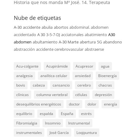
Historia que nos manda Mª José. 14. Terapeuta
Nube de etiquetas
A-30
accidente
abulia
abortos
abdominal. abdomen
accidentado
A 30
3-5-7-DJ
acciatonales
abatimiento
A30
abdomen
abultamiento
A-30 Marte
abertura
5G
abandono
abstracción
accidente cerebrovascular
abstraerse
Acu-colgante
Acupirámide
Acupresor
agua
analgesia
analítica celular
ansiedad
Bioenergía
bovis
cabeza
cansancio
cerebro
chacras
clínicas
columna vertebral
células
depresión
desequilibrios energéticos
doctor
dolor
energía
equilibrio
espalda
España
estrés
Fibromialgia
Insomnio
Instrumental
instrumentales
José García
Loqipuntura