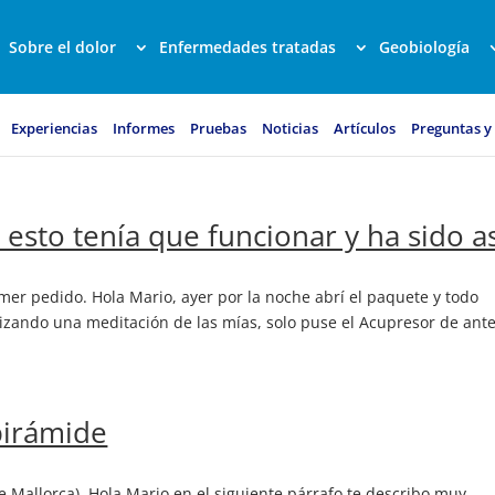
Sobre el dolor
Enfermedades tratadas
Geobiología
Experiencias
Informes
Pruebas
Noticias
Artículos
Preguntas y
 esto tenía que funcionar y ha sido a
mer pedido. Hola Mario, ayer por la noche abrí el paquete y todo
lizando una meditación de las mías, solo puse el Acupresor de ant
upirámide
de Mallorca). Hola Mario en el siguiente párrafo te describo muy