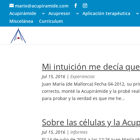
mario@acupiramide.com
Acupirámide
Acupresor
Aplicación terapéutica
Miscelánea
Currículum
Mi intuición me decía que
Jul 15, 2016
|
Experiencias
Juan María (de Mallorca) Fecha 04-2012, su pri
correcto, monté la Acupirámide y la probé rea
para probar y la verdad es que me he...
Sobre las células y la Ac
Jul 15, 2016
|
Informes
El 14 de julio de 2016 a las 12:26 Juan María (