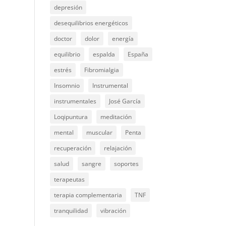
depresión
desequilibrios energéticos
doctor
dolor
energía
equilibrio
espalda
España
estrés
Fibromialgia
Insomnio
Instrumental
instrumentales
José García
Loqipuntura
meditación
mental
muscular
Penta
recuperación
relajación
salud
sangre
soportes
terapeutas
terapia complementaria
TNF
tranquilidad
vibración