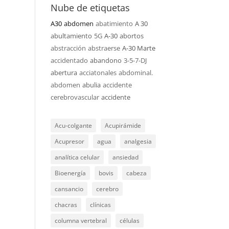
Nube de etiquetas
A30
abdomen
abatimiento
A 30
abultamiento
5G
A-30
abortos
abstracción
abstraerse
A-30 Marte
accidentado
abandono
3-5-7-DJ
abertura
acciatonales
abdominal.
abdomen
abulia
accidente
cerebrovascular
accidente
Acu-colgante
Acupirámide
Acupresor
agua
analgesia
analítica celular
ansiedad
Bioenergía
bovis
cabeza
cansancio
cerebro
chacras
clínicas
columna vertebral
células