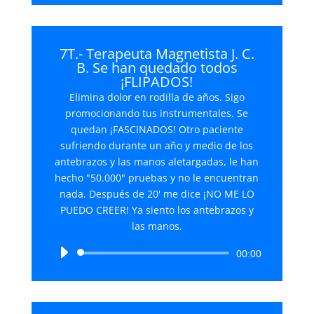
audio
7T.- Terapeuta Magnetista J. C.
B. Se han quedado todos
¡FLIPADOS!
Elimina dolor en rodilla de años. Sigo
promocionando tus instrumentales. Se
quedan ¡FASCINADOS! Otro paciente
sufriendo durante un año y medio de los
antebrazos y las manos aletargadas, le han
hecho "50.000" pruebas y no le encuentran
nada. Después de 20' me dice ¡NO ME LO
PUEDO CREER! Ya siento los antebrazos y
las manos.
Reproductor
00:00
de
audio