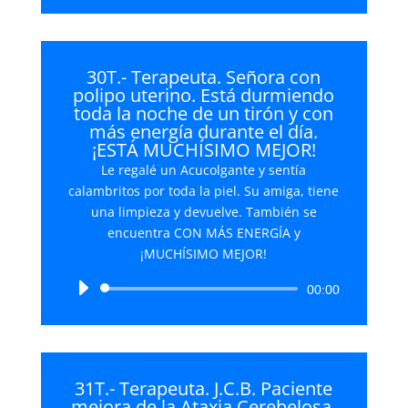
audio
30T.- Terapeuta. Señora con
polipo uterino. Está durmiendo
toda la noche de un tirón y con
más energía durante el día.
¡ESTÁ MUCHÍSIMO MEJOR!
Le regalé un Acucolgante y sentía
calambritos por toda la piel. Su amiga, tiene
una limpieza y devuelve. También se
encuentra CON MÁS ENERGÍA y
¡MUCHÍSIMO MEJOR!
Reproductor
00:00
de
audio
31T.- Terapeuta. J.C.B. Paciente
mejora de la Ataxia Cerebelosa.