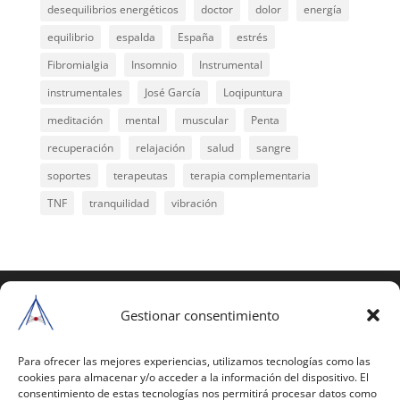
desequilibrios energéticos
doctor
dolor
energía
equilibrio
espalda
España
estrés
Fibromialgia
Insomnio
Instrumental
instrumentales
José García
Loqipuntura
meditación
mental
muscular
Penta
recuperación
relajación
salud
sangre
soportes
terapeutas
terapia complementaria
TNF
tranquilidad
vibración
COPYRIGHT © 2025 | Todos los derechos
reservados
Gestionar consentimiento
Para copiar y reproducir públicamente cualquiera de
estas páginas o parte de ellas, necesita pedir
Para ofrecer las mejores experiencias, utilizamos tecnologías como las
cookies para almacenar y/o acceder a la información del dispositivo. El
autorización por escrito a Mario Gil Sánchez.
consentimiento de estas tecnologías nos permitirá procesar datos como