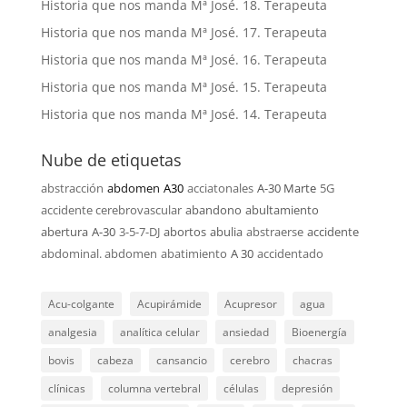
Historia que nos manda Mª José. 18. Terapeuta
Historia que nos manda Mª José. 17. Terapeuta
Historia que nos manda Mª José. 16. Terapeuta
Historia que nos manda Mª José. 15. Terapeuta
Historia que nos manda Mª José. 14. Terapeuta
Nube de etiquetas
abstracción
abdomen
A30
acciatonales
A-30 Marte
5G
accidente cerebrovascular
abandono
abultamiento
abertura
A-30
3-5-7-DJ
abortos
abulia
abstraerse
accidente
abdominal. abdomen
abatimiento
A 30
accidentado
Acu-colgante
Acupirámide
Acupresor
agua
analgesia
analítica celular
ansiedad
Bioenergía
bovis
cabeza
cansancio
cerebro
chacras
clínicas
columna vertebral
células
depresión