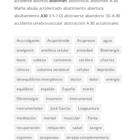
accidente
abortos
abdomen
abdominal. abdomen
A-30
Marte
abulia
accidentado
abatimiento
abertura
abultamiento
A30
3-5-7-DJ
abstraerse
abandono
5G
A-30
accidente cerebrovascular
abstracción
A 30
acciatonales
Acu-colgante
Acupirámide
Acupresor
agua
analgesia
analítica celular
ansiedad
Bioenergía
bovis
cabeza
cansancio
cerebro
chacras
clínicas
columna vertebral
células
depresión
desequilibrios energéticos
doctor
dolor
energía
equilibrio
espalda
España
estrés
Fibromialgia
Insomnio
Instrumental
instrumentales
José García
Loqipuntura
meditación
mental
muscular
Penta
recuperación
relajación
salud
sangre
soportes
terapeutas
terapia complementaria