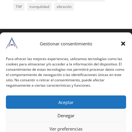
TNF
tranquilidad
vibración
COPYRIGHT © 2025 | Todos los derechos
reservados
Gestionar consentimiento
Para copiar y reproducir públicamente cualquiera de
estas páginas o parte de ellas, necesita pedir
Para ofrecer las mejores experiencias, utilizamos tecnologías como las
cookies para almacenar y/o acceder a la información del dispositivo. El
autorización por escrito a Mario Gil Sánchez.
consentimiento de estas tecnologías nos permitirá procesar datos como
el comportamiento de navegación o las identificaciones únicas en este
Todos los instrumentales están PATENTADOS.
sitio. No consentir o retirar el consentimiento, puede afectar
negativamente a ciertas características y funciones.
Web inaugurada en 2002 (última actualización en
2025).
Aceptar
Aviso Legal
|
Política de Privacidad
|
Política de
Cookies
|
Términos y Condiciones
Denegar
Ver preferencias