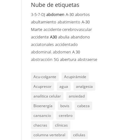
Nube de etiquetas
3-5-7-DJ
abdomen
A-30
abortos
abultamiento
abatimiento
A-30
Marte
accidente cerebrovascular
accidente
A30
abulia
abandono
acciatonales
accidentado
abdominal. abdomen
A 30
abstracción
5G
abertura
abstraerse
Acu-colgante
Acupirámide
Acupresor
agua
analgesia
analítica celular
ansiedad
Bioenergía
bovis
cabeza
cansancio
cerebro
chacras
clínicas
columna vertebral
células