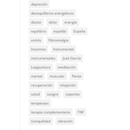
depresión
desequilibrios energéticos
doctor
dolor
energía
equilibrio
espalda
España
estrés
Fibromialgia
Insomnio
Instrumental
instrumentales
José García
Loqipuntura
meditación
mental
muscular
Penta
recuperación
relajación
salud
sangre
soportes
terapeutas
terapia complementaria
TNF
tranquilidad
vibración