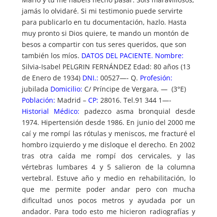
jamás lo olvidaré. Si mi testimonio puede servirte
para publicarlo en tu documentación, hazlo. Hasta
muy pronto si Dios quiere, te mando un montón de
besos a compartir con tus seres queridos, que son
también los míos.
DATOS DEL PACIENTE. Nombre:
Silvia-Isabel PELGRIN FERNÁNDEZ Edad: 80 años (13
de Enero de 1934)
DNI.:
00527—- Q.
Profesión:
jubilada
Domicilio:
C/ Príncipe de Vergara, — (3°E)
Población:
Madrid –
CP:
28016. Tel.91 344 1—-
Historial Médico:
padezco asma bronquial desde
1974. Hipertensión desde 1986. En junio del 2000 me
caí y me rompí las rótulas y meniscos, me fracturé el
hombro izquierdo y me disloque el derecho. En 2002
tras otra caída me rompí dos cervicales, y las
vértebras lumbares 4 y 5 salieron de la columna
vertebral. Estuve año y medio en rehabilitación, lo
que me permite poder andar pero con mucha
dificultad unos pocos metros y ayudada por un
andador. Para todo esto me hicieron radiografías y