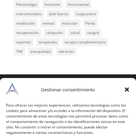
Fibromialgia
Insomnio
Instrumental
instrumentales
José García
Loqipuntura
meditación
mental
muscular
Penta
recuperación
relajación
salud
sangre
soportes
terapeutas
terapia complementaria
TNF
tranquilidad
vibración
COPYRIGHT © 2025 | Todos los derechos
reservados
Gestionar consentimiento
Para copiar y reproducir públicamente cualquiera de
estas páginas o parte de ellas, necesita pedir
Para ofrecer las mejores experiencias, utilizamos tecnologías como las
cookies para almacenar y/o acceder a la información del dispositivo. El
autorización por escrito a Mario Gil Sánchez.
consentimiento de estas tecnologías nos permitirá procesar datos como
el comportamiento de navegación o las identificaciones únicas en este
Todos los instrumentales están PATENTADOS.
sitio. No consentir o retirar el consentimiento, puede afectar
negativamente a ciertas características y funciones.
Web inaugurada en 2002 (última actualización en