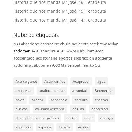
Historia que nos manda Mª José. 16. Terapeuta
Historia que nos manda Mª José. 15. Terapeuta
Historia que nos manda Mª José. 14. Terapeuta
Nube de etiquetas
A30
abandono
abstraerse
abulia
accidente cerebrovascular
abdomen
A-30
abertura
A 30
3-5-7-DJ
abultamiento
accidentado
acciatonales
abortos
abstracción
accidente
abdominal. abdomen
A-30 Marte
abatimiento
5G
Acu-colgante
Acupirámide
Acupresor
agua
analgesia
analítica celular
ansiedad
Bioenergía
bovis
cabeza
cansancio
cerebro
chacras
clínicas
columna vertebral
células
depresión
desequilibrios energéticos
doctor
dolor
energía
equilibrio
espalda
España
estrés