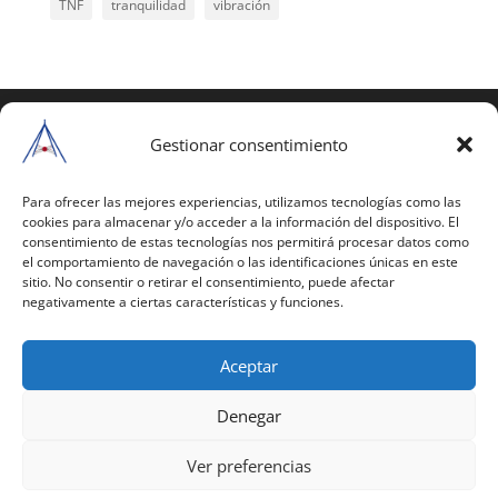
TNF
tranquilidad
vibración
COPYRIGHT © 2025 | Todos los derechos
reservados
Gestionar consentimiento
Para copiar y reproducir públicamente cualquiera de
estas páginas o parte de ellas, necesita pedir
Para ofrecer las mejores experiencias, utilizamos tecnologías como las
cookies para almacenar y/o acceder a la información del dispositivo. El
autorización por escrito a Mario Gil Sánchez.
consentimiento de estas tecnologías nos permitirá procesar datos como
el comportamiento de navegación o las identificaciones únicas en este
Todos los instrumentales están PATENTADOS.
sitio. No consentir o retirar el consentimiento, puede afectar
negativamente a ciertas características y funciones.
Web inaugurada en 2002 (última actualización en
2025).
Aceptar
Aviso Legal
|
Política de Privacidad
|
Política de
Cookies
|
Términos y Condiciones
Denegar
Ver preferencias