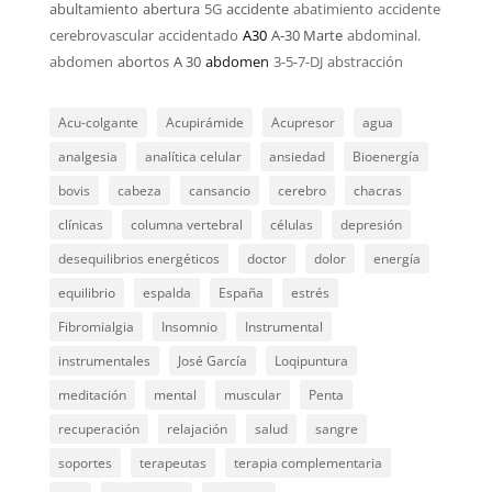
abultamiento
abertura
5G
accidente
abatimiento
accidente
cerebrovascular
accidentado
A30
A-30 Marte
abdominal.
abdomen
abortos
A 30
abdomen
3-5-7-DJ
abstracción
Acu-colgante
Acupirámide
Acupresor
agua
analgesia
analítica celular
ansiedad
Bioenergía
bovis
cabeza
cansancio
cerebro
chacras
clínicas
columna vertebral
células
depresión
desequilibrios energéticos
doctor
dolor
energía
equilibrio
espalda
España
estrés
Fibromialgia
Insomnio
Instrumental
instrumentales
José García
Loqipuntura
meditación
mental
muscular
Penta
recuperación
relajación
salud
sangre
soportes
terapeutas
terapia complementaria