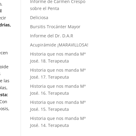
Informe de Carmen Crespo
o,
sobre el Penta
l
Deliciosa
cir
drias,
Bursitis Trocánter Mayor
Informe del Dr. D.A.R
Acupirámide ¡MARAVILLOSA!
ecen
Historia que nos manda Mª
José. 18. Terapeuta
toide
Historia que nos manda Mª
s
José. 17. Terapeuta
e las
Historia que nos manda Mª
las,
José. 16. Terapeuta
sta:
Con
Historia que nos manda Mª
osis,
José. 15. Terapeuta
Historia que nos manda Mª
José. 14. Terapeuta