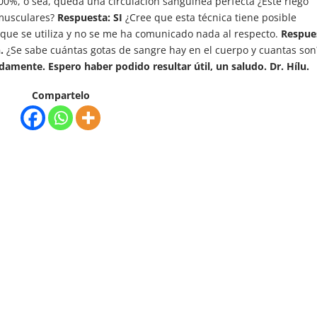
00%, o sea, queda una circulación sanguínea perfecta ¿Este riego
 musculares?
Respuesta: SI
¿Cree que esta técnica tiene posible
 que se utiliza y no se me ha comunicado nada al respecto.
Respue
.
¿Se sabe cuántas gotas de sangre hay en el cuerpo y cuantas son
adamente.
Espero haber podido resultar útil, un saludo.
Dr. Hílu.
Compartelo