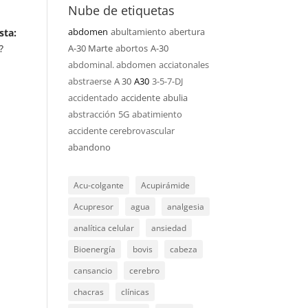
Nube de etiquetas
abdomen
abultamiento
abertura
sta:
?
A-30 Marte
abortos
A-30
abdominal. abdomen
acciatonales
abstraerse
A 30
A30
3-5-7-DJ
accidentado
accidente
abulia
abstracción
5G
abatimiento
accidente cerebrovascular
abandono
Acu-colgante
Acupirámide
Acupresor
agua
analgesia
analítica celular
ansiedad
Bioenergía
bovis
cabeza
cansancio
cerebro
chacras
clínicas