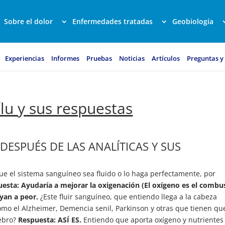
Sobre el dolor
Enfermedades tratadas
Geobiología
Experiencias
Informes
Pruebas
Noticias
Artículos
Preguntas y
lu y sus respuestas
ESPUÉS DE LAS ANALÍTICAS Y SUS
ue el sistema sanguíneo sea fluido o lo haga perfectamente, por
esta: Ayudaría a mejorar la oxigenación (El oxígeno es el combu
ayan a peor.
¿Este fluir sanguíneo, que entiendo llega a la cabeza
como el Alzheimer, Demencia senil, Parkinson y otras que tienen qu
rebro?
Respuesta: ASÍ ES.
Entiendo que aporta oxígeno y nutrientes