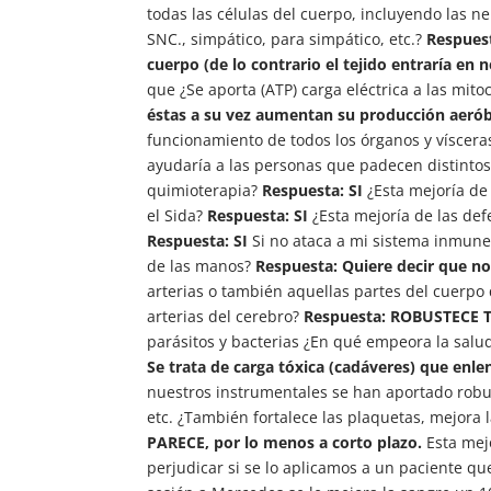
todas las células del cuerpo, incluyendo las ne
SNC., simpático, para simpático, etc.?
Respuest
cuerpo (de lo contrario el tejido entraría en n
que ¿Se aporta (ATP) carga eléctrica a las mit
éstas a su vez aumentan su producción aerób
funcionamiento de todos los órganos y víscer
ayudaría a las personas que padecen distintos 
quimioterapia?
Respuesta: SI
¿Esta mejoría de 
el Sida?
Respuesta: SI
¿Esta mejoría de las def
Respuesta: SI
Si no ataca a mi sistema inmune
de las manos?
Respuesta: Quiere decir que n
arterias o también aquellas partes del cuerpo 
arterias del cerebro?
Respuesta: ROBUSTECE T
parásitos y bacterias ¿En qué empeora la sal
Se trata de carga tóxica (cadáveres) que enle
nuestros instrumentales se han aportado robuste
etc. ¿También fortalece las plaquetas, mejora 
PARECE, por lo menos a corto plazo.
Esta mej
perjudicar si se lo aplicamos a un paciente q