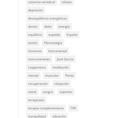
columna vertebral
células
depresión
desequilibrios energéticos
doctor
dolor
energía
equilibrio
espalda
España
estrés
Fibromialgia
Insomnio
Instrumental
instrumentales
José García
Loqipuntura
meditación
mental
muscular
Penta
recuperación
relajación
salud
sangre
soportes
terapeutas
terapia complementaria
TNF
tranquilidad
vibración