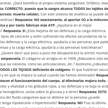
uronas. ¿Dará beneficio al propio sistema sanguíneo, linfático, óse
a: CORRECTO, puesto que la sangre alcanza TODOS los tejidos de
ecrosis: muerte celular).
Con este sistema de analítica se puede de
ocondrias?
Respuesta: NO exactamente, al aportar O2 a la mitocon
ica y por tanto fabrican más ATP.
¿Ayudaría en el mejor
as?
Respuesta: SI
¿Esta mejoría de las defensas y la carga eléctrica,
tipos de cánceres y estén sufriendo los efectos secundarios de la
las defensas y la carga eléctrica, ayudaría a las personas que pad
ensas y la carga eléctrica, ayudaría a las personas toxicómanas?
 ¿Quiere decir que poco a poco me desaparecerá la artritis reuma
o empeoraría.
El colágeno se arregla en el 100% ¿Robustece solo la
que las necesita, como las articulaciones, etc.? Asimismo ¿robustec
ODOS LOS TEJIDOS deficiente de colágeno.
El que hubieran vacuo
ud y en qué se mejora la salud cuando las hemos eliminado?
Respue
ntecen el funcionamiento del cuerpo, al eliminarlas mejora todo.
z y vitalidad a los glóbulos rojos, a las defensas y se baja la acid
la hemoglobina, actúa sobre la glucosa y a otros?
Respuesta: ESTO
ora del fluido sanguíneo que se obtiene en la persona ¿puede
ue tenga hipotensión o hipertensión?
Respuesta: NO
Tras la última