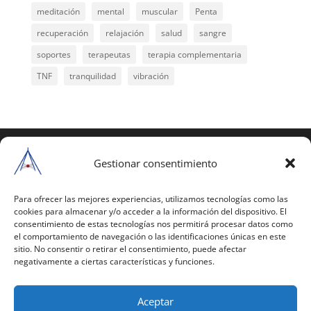
meditación
mental
muscular
Penta
recuperación
relajación
salud
sangre
soportes
terapeutas
terapia complementaria
TNF
tranquilidad
vibración
COPYRIGHT © 2025 | Todos los derechos
reservados
Gestionar consentimiento
Para copiar y reproducir públicamente cualquiera de
estas páginas o parte de ellas, necesita pedir
Para ofrecer las mejores experiencias, utilizamos tecnologías como las
cookies para almacenar y/o acceder a la información del dispositivo. El
autorización por escrito a Mario Gil Sánchez.
consentimiento de estas tecnologías nos permitirá procesar datos como
el comportamiento de navegación o las identificaciones únicas en este
Todos los instrumentales están PATENTADOS.
sitio. No consentir o retirar el consentimiento, puede afectar
negativamente a ciertas características y funciones.
Web inaugurada en 2002 (última actualización en
2025).
Aceptar
Aviso Legal
|
Política de Privacidad
|
Política de