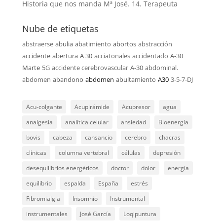
Historia que nos manda Mª José. 14. Terapeuta
Nube de etiquetas
abstraerse
abulia
abatimiento
abortos
abstracción
accidente
abertura
A 30
acciatonales
accidentado
A-30
Marte
5G
accidente cerebrovascular
A-30
abdominal.
abdomen
abandono
abdomen
abultamiento
A30
3-5-7-DJ
Acu-colgante
Acupirámide
Acupresor
agua
analgesia
analítica celular
ansiedad
Bioenergía
bovis
cabeza
cansancio
cerebro
chacras
clínicas
columna vertebral
células
depresión
desequilibrios energéticos
doctor
dolor
energía
equilibrio
espalda
España
estrés
Fibromialgia
Insomnio
Instrumental
instrumentales
José García
Loqipuntura