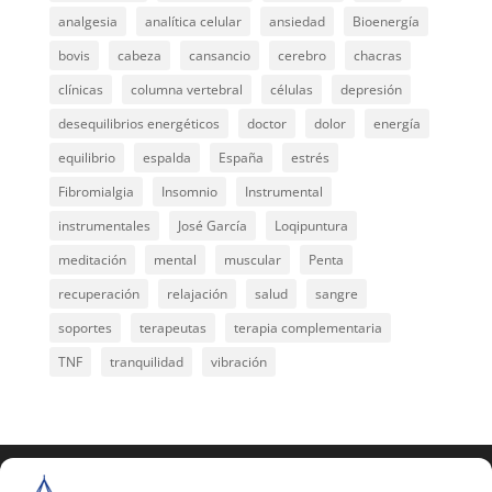
analgesia
analítica celular
ansiedad
Bioenergía
bovis
cabeza
cansancio
cerebro
chacras
clínicas
columna vertebral
células
depresión
desequilibrios energéticos
doctor
dolor
energía
equilibrio
espalda
España
estrés
Fibromialgia
Insomnio
Instrumental
instrumentales
José García
Loqipuntura
meditación
mental
muscular
Penta
recuperación
relajación
salud
sangre
soportes
terapeutas
terapia complementaria
TNF
tranquilidad
vibración
COPYRIGHT © 2025 | Todos los derechos