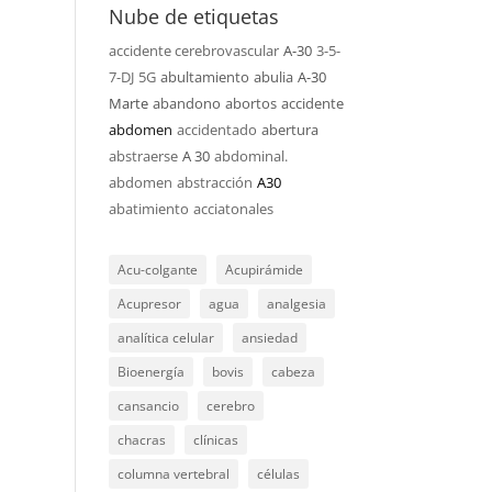
Nube de etiquetas
accidente cerebrovascular
A-30
3-5-
7-DJ
5G
abultamiento
abulia
A-30
Marte
abandono
abortos
accidente
abdomen
accidentado
abertura
abstraerse
A 30
abdominal.
abdomen
abstracción
A30
abatimiento
acciatonales
Acu-colgante
Acupirámide
Acupresor
agua
analgesia
analítica celular
ansiedad
Bioenergía
bovis
cabeza
cansancio
cerebro
chacras
clínicas
columna vertebral
células