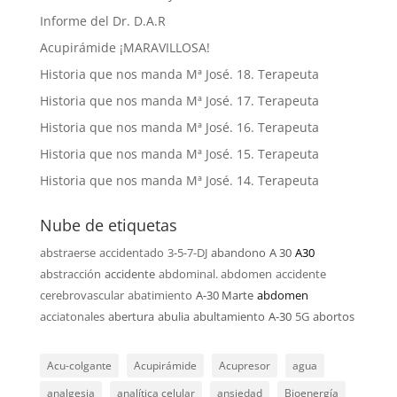
Informe del Dr. D.A.R
Acupirámide ¡MARAVILLOSA!
Historia que nos manda Mª José. 18. Terapeuta
Historia que nos manda Mª José. 17. Terapeuta
Historia que nos manda Mª José. 16. Terapeuta
Historia que nos manda Mª José. 15. Terapeuta
Historia que nos manda Mª José. 14. Terapeuta
Nube de etiquetas
abstraerse
accidentado
3-5-7-DJ
abandono
A 30
A30
abstracción
accidente
abdominal. abdomen
accidente
cerebrovascular
abatimiento
A-30 Marte
abdomen
acciatonales
abertura
abulia
abultamiento
A-30
5G
abortos
Acu-colgante
Acupirámide
Acupresor
agua
analgesia
analítica celular
ansiedad
Bioenergía