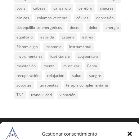
bovis
cabeza
cansancio
cerebro
chacras
clínicas
columna vertebral
células
depresión
desequilibrios energéticos
doctor
dolor
energía
equilibrio
espalda
España
estrés
Fibromialgia
Insomnio
Instrumental
instrumentales
José García
Loqipuntura
meditación
mental
muscular
Penta
recuperación
relajación
salud
sangre
soportes
terapeutas
terapia complementaria
TNF
tranquilidad
vibración
COPYRIGHT © 2025 | Todos los derechos
reservados
Gestionar consentimiento