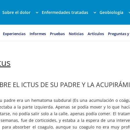
Sobre el dolor
Enfermedades tratadas
Geobiología
Experiencias
Informes
Pruebas
Noticias
Artículos
Preguntas y
tus
BRE EL ICTUS DE SU PADRE Y LA ACUPIRÁM
 su padre era un hematoma subdural (Es una acumulación o coág
fectaba a la parte izquierda. Apenas se podía mover y lo que hací
tarse, no podía salir solo a la calle, apenas podía comer. El trata
semanas, fue de corticoides, y estaba a la espera de una interv
ón para absorber el coagulo, aunque su coagulo no era muy pro