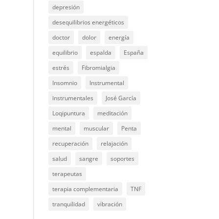
depresión
desequilibrios energéticos
doctor
dolor
energía
equilibrio
espalda
España
estrés
Fibromialgia
Insomnio
Instrumental
instrumentales
José García
Loqipuntura
meditación
mental
muscular
Penta
recuperación
relajación
salud
sangre
soportes
terapeutas
terapia complementaria
TNF
tranquilidad
vibración