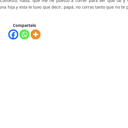
Contestó, nada, que me he puesto a correr para ver qué tal y 
 una hija y esta le tuvo que decir, papá, no corras tanto que no te
Compartelo