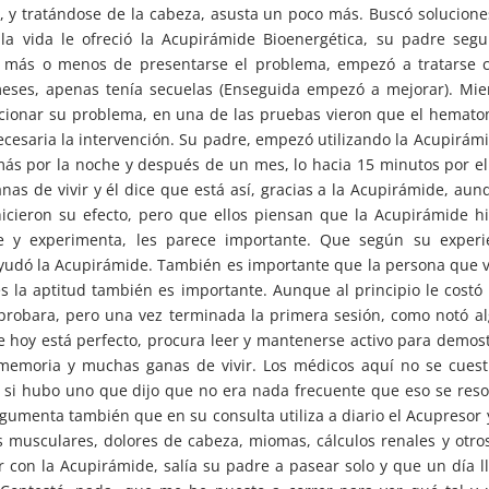
n, y tratándose de la cabeza, asusta un poco más. Buscó solucion
la vida le ofreció la Acupirámide Bioenergética, su padre seg
o, más o menos de presentarse el problema, empezó a tratarse 
ses, apenas tenía secuelas (Enseguida empezó a mejorar). Mien
lucionar su problema, en una de las pruebas vieron que el hemat
ecesaria la intervención. Su padre, empezó utilizando la Acupirám
ás por la noche y después de un mes, lo hacia 15 minutos por el
nas de vivir y él dice que está así, gracias a la Acupirámide, aun
hicieron su efecto, pero que ellos piensan que la Acupirámide h
e y experimenta, les parece importante. Que según su experie
ayudó la Acupirámide. También es importante que la persona que 
es la aptitud también es importante. Aunque al principio le costó 
 probara, pero una vez terminada la primera sesión, como notó a
e hoy está perfecto, procura leer y mantenerse activo para demos
 memoria y muchas ganas de vivir. Los médicos aquí no se cues
 si hubo uno que dijo que no era nada frecuente que eso se reso
rgumenta también que en su consulta utiliza a diario el Acupresor 
 musculares, dolores de cabeza, miomas, cálculos renales y otro
con la Acupirámide, salía su padre a pasear solo y que un día l