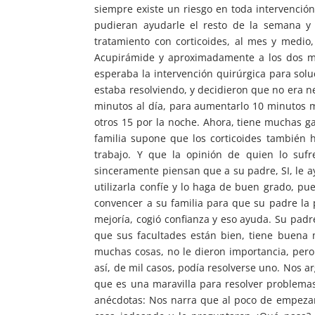
siempre existe un riesgo en toda intervenció
pudieran ayudarle el resto de la semana y 
tratamiento con corticoides, al mes y medi
Acupirámide y aproximadamente a los dos me
esperaba la intervención quirúrgica para so
estaba resolviendo, y decidieron que no era n
minutos al día, para aumentarlo 10 minutos m
otros 15 por la noche. Ahora, tiene muchas ga
familia supone que los corticoides también 
trabajo. Y que la opinión de quien lo sufr
sinceramente piensan que a su padre, SI, le 
utilizarla confíe y lo haga de buen grado, pu
convencer a su familia para que su padre la
mejoría, cogió confianza y eso ayuda. Su padr
que sus facultades están bien, tiene buena
muchas cosas, no le dieron importancia, pero
así, de mil casos, podía resolverse uno. Nos a
que es una maravilla para resolver problemas
anécdotas: Nos narra que al poco de empezar 