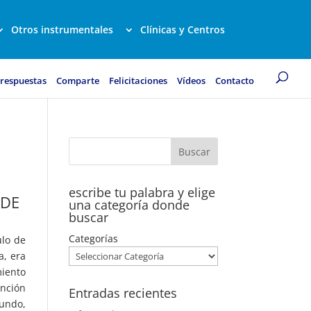
Otros instrumentales
Clínicas y Centros
 respuestas
Comparte
Felicitaciones
Vídeos
Contacto
escribe tu palabra y elige
IDE
una categoría donde
buscar
Categorías
ulo de
a, era
miento
ención
Entradas recientes
fundo,