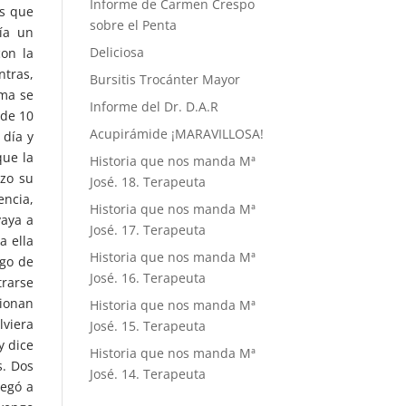
Informe de Carmen Crespo
es que
sobre el Penta
uía un
Deliciosa
con la
tras,
Bursitis Trocánter Mayor
oma se
Informe del Dr. D.A.R
ide 10
Acupirámide ¡MARAVILLOSA!
 día y
que la
Historia que nos manda Mª
izo su
José. 18. Terapeuta
ncia,
Historia que nos manda Mª
vaya a
José. 17. Terapeuta
a ella
Historia que nos manda Mª
lgo de
José. 16. Terapeuta
trarse
tionan
Historia que nos manda Mª
lviera
José. 15. Terapeuta
y dice
Historia que nos manda Mª
s. Dos
José. 14. Terapeuta
legó a