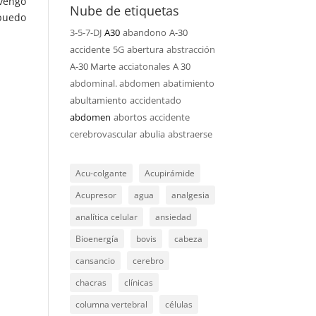
vengo
Nube de etiquetas
 puedo
3-5-7-DJ
A30
abandono
A-30
accidente
5G
abertura
abstracción
A-30 Marte
acciatonales
A 30
abdominal. abdomen
abatimiento
abultamiento
accidentado
abdomen
abortos
accidente
cerebrovascular
abulia
abstraerse
Acu-colgante
Acupirámide
Acupresor
agua
analgesia
analítica celular
ansiedad
Bioenergía
bovis
cabeza
cansancio
cerebro
chacras
clínicas
columna vertebral
células