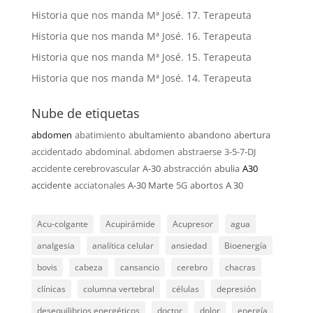
Historia que nos manda Mª José. 17. Terapeuta
Historia que nos manda Mª José. 16. Terapeuta
Historia que nos manda Mª José. 15. Terapeuta
Historia que nos manda Mª José. 14. Terapeuta
Nube de etiquetas
abdomen
abatimiento
abultamiento
abandono
abertura
accidentado
abdominal. abdomen
abstraerse
3-5-7-DJ
accidente cerebrovascular
A-30
abstracción
abulia
A30
accidente
acciatonales
A-30 Marte
5G
abortos
A 30
Acu-colgante
Acupirámide
Acupresor
agua
analgesia
analítica celular
ansiedad
Bioenergía
bovis
cabeza
cansancio
cerebro
chacras
clínicas
columna vertebral
células
depresión
desequilibrios energéticos
doctor
dolor
energía