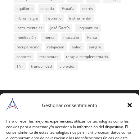
equilibrio
espalda
España
estrés
Fibromialgia
Insomnio
Instrumental
instrumentales
José García
Loqipuntura
meditación
mental
muscular
Penta
recuperación
relajación
salud
sangre
soportes
terapeutas
terapia complementaria
TNF
tranquilidad
vibración
COPYRIGHT © 2025 | Todos los derechos
reservados
Gestionar consentimiento
Para copiar y reproducir públicamente cualquiera de
estas páginas o parte de ellas, necesita pedir
Para ofrecer las mejores experiencias, utilizamos tecnologías como las
cookies para almacenar y/o acceder a la información del dispositivo. El
autorización por escrito a Mario Gil Sánchez.
consentimiento de estas tecnologías nos permitirá procesar datos como
el comportamiento de navegación o las identificaciones únicas en este