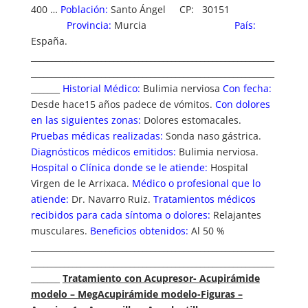
400 …
Población:
Santo Ángel CP: 30151
Provincia:
Murcia
País:
España.
___________________________________________________________
___________________________________________________________
_______
Historial Médico:
Bulimia nerviosa
Con fecha:
Desde hace15 años padece de vómitos.
Con dolores
en las siguientes zonas:
Dolores estomacales.
Pruebas médicas realizadas:
Sonda naso gástrica.
Diagnósticos médicos emitidos:
Bulimia nerviosa.
Hospital o Clínica donde se le atiende:
Hospital
Virgen de le Arrixaca.
Médico o profesional que lo
atiende:
Dr. Navarro Ruiz.
Tratamientos médicos
recibidos para cada síntoma o dolores:
Relajantes
musculares.
Beneficios obtenidos:
Al 50 %
___________________________________________________________
___________________________________________________________
_______
Tratamiento con Acupresor- Acupirámide
modelo – MegAcupirámide modelo-Figuras –