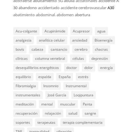
abstraerse
abultamiento
5G
abulia
acciatonales
accidente
A
30
abandono
accidentado
accidente cerebrovascular
A30
abatimiento
abdominal. abdomen
abertura
Acu-colgante
Acupirámide
Acupresor
agua
analgesia
analítica celular
ansiedad
Bioenergía
bovis
cabeza
cansancio
cerebro
chacras
clínicas
columna vertebral
células
depresión
desequilibrios energéticos
doctor
dolor
energía
equilibrio
espalda
España
estrés
Fibromialgia
Insomnio
Instrumental
instrumentales
José García
Loqipuntura
meditación
mental
muscular
Penta
recuperación
relajación
salud
sangre
soportes
terapeutas
terapia complementaria
TNF
tranquilidad
vibración