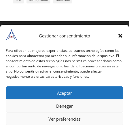
COPYRIGHT © 2025 | Todos los derechos
reservados
Gestionar consentimiento
Para copiar y reproducir públicamente cualquiera de
estas páginas o parte de ellas, necesita pedir
Para ofrecer las mejores experiencias, utilizamos tecnologías como las
cookies para almacenar y/o acceder a la información del dispositivo. El
autorización por escrito a Mario Gil Sánchez.
consentimiento de estas tecnologías nos permitirá procesar datos como
el comportamiento de navegación o las identificaciones únicas en este
Todos los instrumentales están PATENTADOS.
sitio. No consentir o retirar el consentimiento, puede afectar
negativamente a ciertas características y funciones.
Web inaugurada en 2002 (última actualización en
2025).
Aceptar
Aviso Legal
|
Política de Privacidad
|
Política de
Cookies
|
Términos y Condiciones
Denegar
Ver preferencias