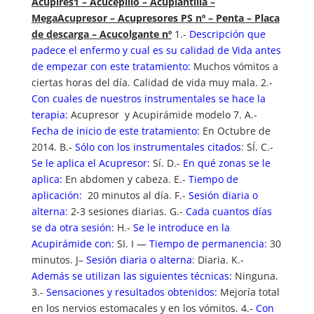
Acupires1 – Acucepillo – Acuplantilla –
MegaAcupresor – Acupresores PS nº – Penta – Placa
de descarga – Acucolgante nº
1.-
Descripción que
padece el enfermo y cual es su calidad de Vida antes
de empezar con este tratamiento:
Muchos vómitos a
ciertas horas del día. Calidad de vida muy mala. 2.-
Con cuales de nuestros instrumentales se hace la
terapia:
Acupresor y Acupirámide modelo 7. A.-
Fecha de inicio de este tratamiento:
En Octubre de
2014. B.-
Sólo con los instrumentales citados
: SÍ. C.-
Se le aplica el Acupresor:
Sí. D.-
En qué zonas se le
aplica:
En abdomen y cabeza. E.-
Tiempo de
aplicación:
20 minutos al día. F.-
Sesión diaria o
alterna:
2-3 sesiones diarias. G.-
Cada cuantos días
se da otra sesión:
H.-
Se le introduce en la
Acupirámide con:
SI. I —
Tiempo de permanencia:
30
minutos. J–
Sesión diaria o alterna
: Diaria. K.-
Además se utilizan las siguientes técnicas:
Ninguna.
3.-
Sensaciones y resultados obtenidos:
Mejoría total
en los nervios estomacales y en los vómitos. 4.-
Con