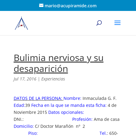
mario@acupiramide.com
Bulimia nerviosa y su
desaparición
Jul 17, 2016
|
Experiencias
DATOS DE LA PERSONA:
Nombre:
Inmaculada G. F.
Edad:
39
Fecha en la que se manda esta ficha:
4 de
Noviembre 2015
Datos opcionales:
DNI.:
Profesión:
Ama de casa
Domicilio:
C/ Doctor Marañón nº 2
Piso:
Tel.
: 650-