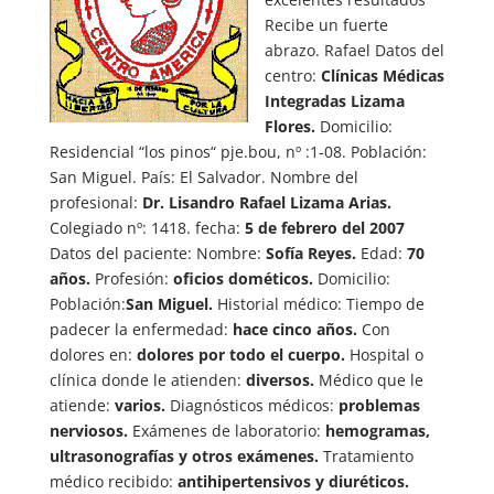
Recibe un fuerte
abrazo. Rafael Datos del
centro:
Clínicas Médicas
Integradas Lizama
Flores.
Domicilio:
Residencial “los pinos“ pje.bou, nº :1-08. Población:
San Miguel. País: El Salvador. Nombre del
profesional:
Dr. Lisandro Rafael Lizama Arias.
Colegiado nº: 1418. fecha:
5 de febrero del 2007
Datos del paciente: Nombre:
Sofía Reyes.
Edad:
70
años.
Profesión:
oficios dométicos.
Domicilio:
Población:
San Miguel.
Historial médico: Tiempo de
padecer la enfermedad:
hace cinco años.
Con
dolores en:
dolores por todo el cuerpo.
Hospital o
clínica donde le atienden:
diversos.
Médico que le
atiende:
varios.
Diagnósticos médicos:
problemas
nerviosos.
Exámenes de laboratorio:
hemogramas,
ultrasonografías y otros exámenes.
Tratamiento
médico recibido:
antihipertensivos y diuréticos.