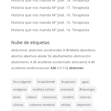
Historia que nos manda Mª José. 18. Terapeuta
Historia que nos manda Mª José. 17. Terapeuta
Historia que nos manda Mª José. 16. Terapeuta
Historia que nos manda Mª José. 15. Terapeuta
Historia que nos manda Mª José. 14. Terapeuta
Nube de etiquetas
abdominal. abdomen
acciatonales
A-30 Marte
abandono
abortos
abertura
abulia
5G
abultamiento
abstracción
abatimiento
A 30
accidente
accidentado
abstraerse
A-30
accidente cerebrovascular
A30
3-5-7-DJ
abdomen
Acu-colgante
Acupirámide
Acupresor
agua
analgesia
analítica celular
ansiedad
Bioenergía
bovis
cabeza
cansancio
cerebro
chacras
clínicas
columna vertebral
células
depresión