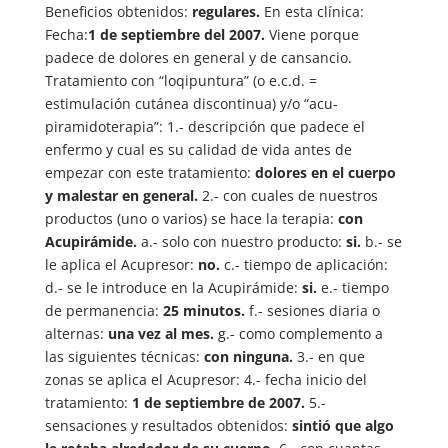
Beneficios obtenidos:
regulares.
En esta clínica:
Fecha:
1 de septiembre del 2007.
Viene porque
padece de dolores en general y de cansancio.
Tratamiento con “loqipuntura” (o e.c.d. =
estimulación cutánea discontinua) y/o “acu-
piramidoterapia”: 1.- descripción que padece el
enfermo y cual es su calidad de vida antes de
empezar con este tratamiento:
dolores en el cuerpo
y malestar en general.
2.- con cuales de nuestros
productos (uno o varios) se hace la terapia:
con
Acupirámide.
a.- solo con nuestro producto:
si.
b.- se
le aplica el Acupresor:
no.
c.- tiempo de aplicación:
d.- se le introduce en la Acupirámide:
si.
e.- tiempo
de permanencia:
25 minutos.
f.- sesiones diaria o
alternas:
una vez al mes.
g.- como complemento a
las siguientes técnicas:
con ninguna.
3.- en que
zonas se aplica el Acupresor: 4.- fecha inicio del
tratamiento:
1 de septiembre de 2007.
5.-
sensaciones y resultados obtenidos:
sintió que algo