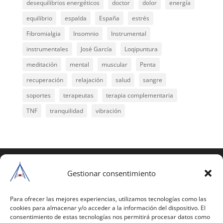
desequilibrios energéticos
doctor
dolor
energía
equilibrio
espalda
España
estrés
Fibromialgia
Insomnio
Instrumental
instrumentales
José García
Loqipuntura
meditación
mental
muscular
Penta
recuperación
relajación
salud
sangre
soportes
terapeutas
terapia complementaria
TNF
tranquilidad
vibración
COPYRIGHT © 2025 | Todos los derechos
reservados
Gestionar consentimiento
Para copiar y reproducir públicamente cualquiera de
estas páginas o parte de ellas, necesita pedir
Para ofrecer las mejores experiencias, utilizamos tecnologías como las
cookies para almacenar y/o acceder a la información del dispositivo. El
autorización por escrito a Mario Gil Sánchez.
consentimiento de estas tecnologías nos permitirá procesar datos como