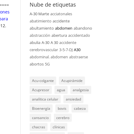
Nube de etiquetas
====
iones
A-30 Marte
acciatonales
 para
abatimiento
accidente
12.
abultamiento
abdomen
abandono
abstracción
abertura
accidentado
abulia
A-30
A 30
accidente
cerebrovascular
3-5-7-DJ
A30
abdominal. abdomen
abstraerse
abortos
5G
Acu-colgante
Acupirámide
Acupresor
agua
analgesia
analítica celular
ansiedad
Bioenergía
bovis
cabeza
cansancio
cerebro
chacras
clínicas