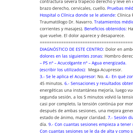
contractura severa trapecio derecho y leve en 
brazo derecho, cervicales, cuello.
Pruebas médi
Hospital o Clínica donde se le atiende:
Clínica 
Traumatólogo Dr. Navarro.
Tratamientos médic
corrientes y masajes).
Beneficios obtenidos:
Ha 
que vuelve. El dolor aparece y desaparece.
=======================================
DIAGNÓSTICO DE ESTE CENTRO:
Dolor 
dolores en las siguientes zonas:
Hombro derech
– PS nº – Acucolgante nº – Agua energizada.
(escribir los utilizados):
Mega-A
3.- Se le aplica el Acupresor:
No.
4.- En qué zon
45 minutos.
6.- Sensaciones y resultados obte
energéticas una instantánea mejoría, luego vu
segunda sesión, a los 5 minutos volvió la tens
casi por completo, la tensión continúa por mo
después de ambas sesiones, una mejora gener
estado de ánimo, mayor claridad.
7.- Sesión di
día.
9.- Con cuantas sesiones empieza a tener 
Con cuantas sesiones se le da de alta y como 