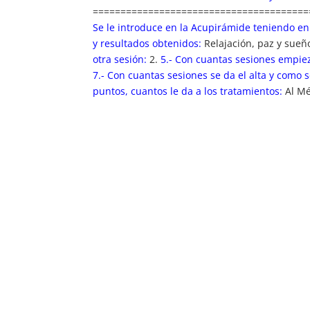
=======================================
Se le introduce en la Acupirámide teniendo en
y resultados obtenidos:
Relajación, paz y sueñ
otra sesión:
2.
5.- Con cuantas sesiones empie
7.- Con cuantas sesiones se da el alta y como 
puntos, cuantos le da a los tratamientos:
Al M