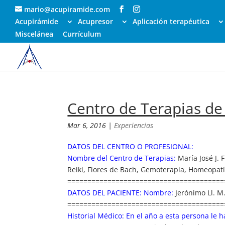
mario@acupiramide.com
Acupirámide
Acupresor
Aplicación terapéutica
Miscelánea
Currículum
Centro de Terapias de
Mar 6, 2016
|
Experiencias
DATOS DEL CENTRO O PROFESIONAL:
Nombre del Centro de Terapias:
María José J. 
Reiki, Flores de Bach, Gemoterapia, Homeopat
=======================================
DATOS DEL PACIENTE: Nombre:
Jerónimo Ll. M
=======================================
Historial Médico:
En el año a esta persona le h