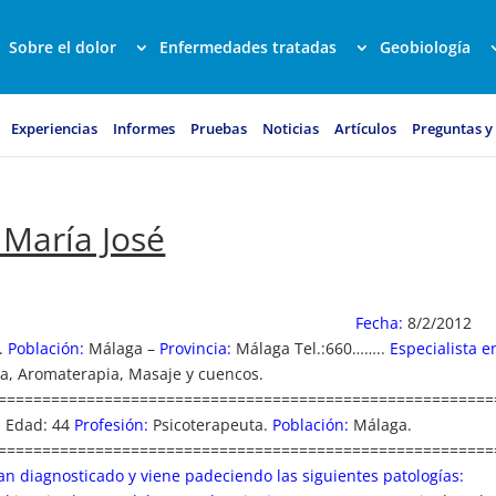
Sobre el dolor
Enfermedades tratadas
Geobiología
Experiencias
Informes
Pruebas
Noticias
Artículos
Preguntas y
 María José
Fecha:
8/2/2012
F.
Población:
Málaga –
Provincia:
Málaga Tel.:660……..
Especialista e
ía, Aromaterapia, Masaje y cuencos.
========================================================
. Edad: 44
Profesión:
Psicoterapeuta.
Población:
Málaga.
========================================================
an diagnosticado y viene padeciendo las siguientes patologías: