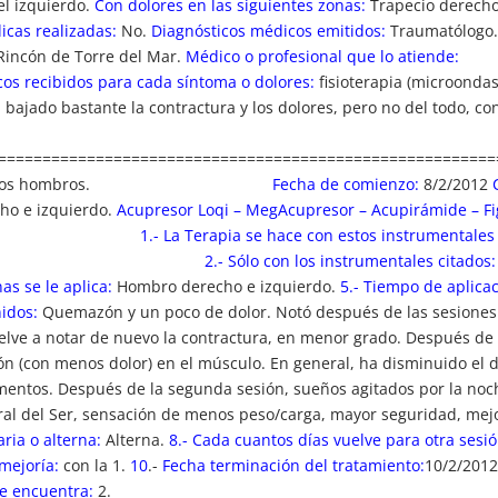
el izquierdo.
Con dolores en las siguientes zonas:
Trapecio derecho
cas realizadas:
No.
Diagnósticos médicos emitidos:
Traumatólogo
Rincón de Torre del Mar.
Médico o profesional que lo atiende:
os recibidos para cada síntoma o dolores:
fisioterapia (microondas
bajado bastante la contractura y los dolores, pero no del todo, con
========================================================
en ambos hombros.
Fecha de comienzo:
8/2/2012
o e izquierdo.
Acupresor Loqi – MegAcupresor – Acupirámide – F
1.- La Terapia se hace con estos instrumentales
cupresor.
2.- Sólo con los instrumentales citados:
as se le aplica:
Hombro derecho e izquierdo.
5.- Tiempo de aplicac
nidos:
Quemazón y un poco de dolor. Notó después de las sesiones
elve a notar de nuevo la contractura, en menor grado. Después de 
ión (con menos dolor) en el músculo. En general, ha disminuido el 
mentos. Después de la segunda sesión, sueños agitados por la noc
al del Ser, sensación de menos peso/carga, mayor seguridad, mej
aria o alterna:
Alterna.
8.- Cada cuantos días vuelve para otra sesió
mejoría:
con la 1.
10
.-
Fecha terminación del tratamiento:
10/2/201
se encuentra:
2.