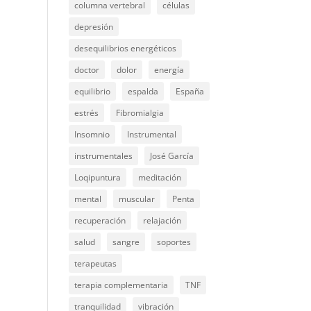
columna vertebral
células
depresión
desequilibrios energéticos
doctor
dolor
energía
equilibrio
espalda
España
estrés
Fibromialgia
Insomnio
Instrumental
instrumentales
José García
Loqipuntura
meditación
mental
muscular
Penta
recuperación
relajación
salud
sangre
soportes
terapeutas
terapia complementaria
TNF
tranquilidad
vibración