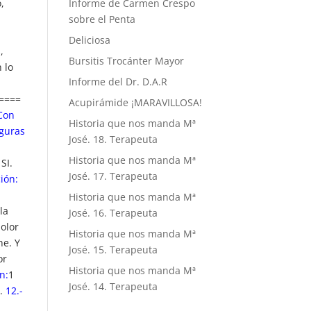
,
Informe de Carmen Crespo
.
sobre el Penta
Deliciosa
,
Bursitis Trocánter Mayor
 lo
Informe del Dr. D.A.R
====
Acupirámide ¡MARAVILLOSA!
Con
Historia que nos manda Mª
iguras
José. 18. Terapeuta
Historia que nos manda Mª
SI.
José. 17. Terapeuta
ión:
Historia que nos manda Mª
la
José. 16. Terapeuta
dolor
Historia que nos manda Mª
he. Y
José. 15. Terapeuta
or
Historia que nos manda Mª
n:
1
José. 14. Terapeuta
2.
12.-