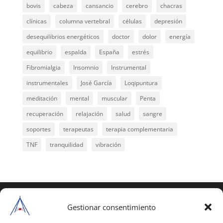
bovis
cabeza
cansancio
cerebro
chacras
clínicas
columna vertebral
células
depresión
desequilibrios energéticos
doctor
dolor
energía
equilibrio
espalda
España
estrés
Fibromialgia
Insomnio
Instrumental
instrumentales
José García
Loqipuntura
meditación
mental
muscular
Penta
recuperación
relajación
salud
sangre
soportes
terapeutas
terapia complementaria
TNF
tranquilidad
vibración
COPYRIGHT © 2025 | Todos los derechos
reservados
Gestionar consentimiento
Para copiar y reproducir públicamente cualquiera de