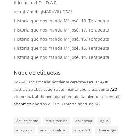
Informe del Dr. D.A.R
Acupirámide ¡MARAVILLOSA!
Historia que nos manda Mª José. 18. Terapeuta
Historia que nos manda Mª José. 17. Terapeuta
Historia que nos manda Mª José. 16. Terapeuta
Historia que nos manda Mª José. 15. Terapeuta
Historia que nos manda Mª José. 14. Terapeuta
Nube de etiquetas
3-5-7-DJ
acciatonales
accidente cerebrovascular
A-30
abstraerse
abstracción
abatimiento
abulia
accidente
A30
abdominal. abdomen
abandono
abultamiento
accidentado
abdomen
abortos
A 30
A-30 Marte
abertura
5G
Acu-colgante
Acupirámide
Acupresor
agua
analgesia
analítica celular
ansiedad
Bioenergía