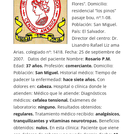
Flores”. Domicilio:
residencial “los pinos”
pasaje bou, nº:1-08.
Población: San Miguel.
País: El Salvador.
Director del centro: Dr.
Lisandro Rafael Liz ama
Arias. colegiado nº: 1418. Fecha: 25 de septiembre de
2007. Datos del paciente Nombre:
Rosario P.M.
Edad:
37 años.
Profesión:
comerciante.
Domicilio:
Población:
San Miguel.
Historial médico: Tiempo de
padecer la enfermedad:
hace siete años.
Con
dolores en:
cabeza.
Hospital o clínica donde le
atienden: Médico que le atiende: Diagnósticos
médicos:
cefalea tensional.
Exámenes de
laboratorio:
ninguno.
Resultados obtenidos:
regulares.
Tratamiento médico recibido:
analgésicos,
tranquilizantes y vitaminas neurotropas.
Beneficios
obtenidos:
nulos.
En esta clínica: Paciente que viene