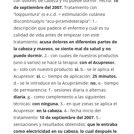
con dolores de cabeza y no puede dormir. Fecha:
10
de septiembre del 2007.
Tratamiento con
“loqipuntura” (o e.c.d. = estimulación cutánea
discontinua)y/o “acu-piramidoterapia”: 1.-
descripción que padece el enfermo y cuál es su
calidad de vida antes de empezar con este
tratamiento:
acusa dolores en diferentes partes de
la cabeza y mareos, se siente mal de salud y no
puede dormir.
2.- con cuales de nuestros productos
(uno o varios) se hace la terapia:
con el Acupresor.
a.- solo con nuestro producto:
si.
b.- se le aplica el
Acupresor:
si.
c.- tiempo de aplicación:
25 minutos.
d.- se le introduce en la Acupirámide:
no.
e.- tiempo
de permanencia: f.- sesiones diaria o alternas:
diaria.
g.- como complemento a las siguientes
técnicas:
con ninguna.
3.- en que zonas se aplica el
Acupresor:
en la cabeza.
4.- fecha inicio del
tratamiento:
10 de septiembre del 2007.
5.-
sensaciones y resultados obtenidos:
que le entraba
como electricidad en su cabeza, lo cual después le